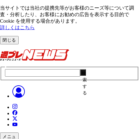
当サイトでは当社の提携先等がお客様のニーズ等について調
査・分析したり、お客様にお勧めの広告を表⽰する⽬的で
Cookie を使⽤する場合があります。
詳しくはこちら
閉じる
検
索
す
る
メニュ