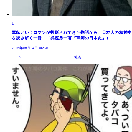
1
軍師というロマンが投影されてきた物語から、日本人の精神史
を読み解く一冊！（呉座勇一著『軍師の日本史』）
2026年08月04日 06:30
社会