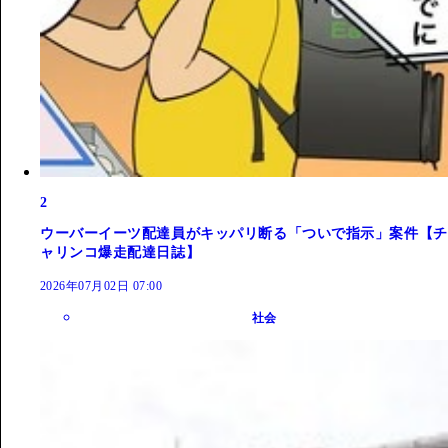
2
ウーバーイーツ配達員がキッパリ断る「ついで指示」案件【チ
ャリンコ爆走配達日誌】
2026年07月02日 07:00
社会