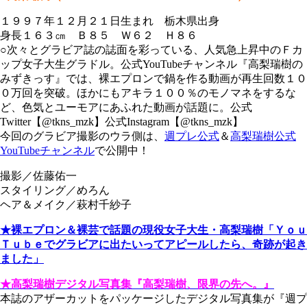
１９９７年１２月２１日生まれ 栃木県出身
身長１６３㎝ Ｂ８５ Ｗ６２ Ｈ８６
○次々とグラビア誌の誌面を彩っている、人気急上昇中のＦカ
ップ女子大生グラドル。公式
YouTube
チャンネル『高梨瑞樹の
みずきっす』では、裸エプロンで鍋を作る動画が再生回数１０
０万回を突破。ほかにもアキラ１００％のモノマネをするな
ど、色気とユーモアにあふれた動画が話題に。公式
Twitter【@tkns_mzk】公式Instagram【@tkns_mzk】
今回のグラビア撮影のウラ側は、
週プレ公式
＆
高梨瑞樹公式
YouTubeチャンネル
で公開中！
撮影／佐藤佑一
スタイリング／めろん
ヘア＆メイク／萩村千紗子
★裸エプロン＆裸芸で話題の現役女子大生・高梨瑞樹
「Ｙｏｕ
Ｔｕｂｅでグラビアに出たいってアピールしたら、奇跡が起き
ました」
★高梨瑞樹デジタル写真集『高梨瑞樹、限界の先へ。』
本誌のアザーカットをパッケージしたデジタル写真集が『週プ