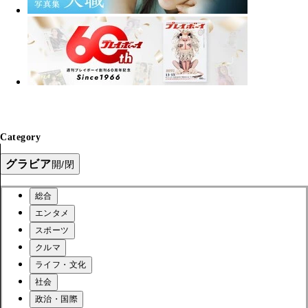
Category
グラビア
開/閉
総合
エンタメ
スポーツ
クルマ
ライフ・文化
社会
政治・国際