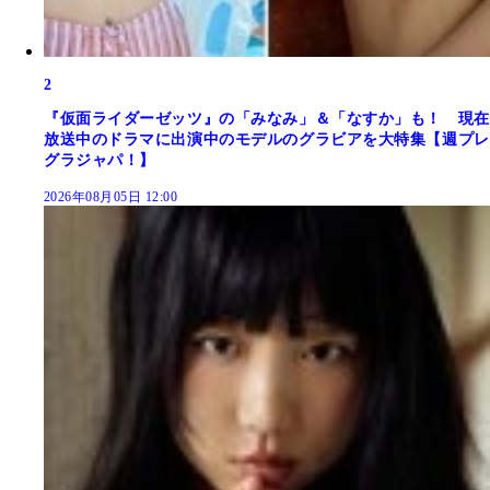
2
『仮面ライダーゼッツ』の「みなみ」＆「なすか」も！ 現在
放送中のドラマに出演中のモデルのグラビアを大特集【週プレ
グラジャパ！】
2026年08月05日 12:00