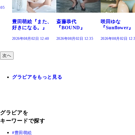
た、
斎藤恭代
咲田ゆな
藤水咲桜『花
』
『BOUND』
『Sunflower』
だまり』
:40
2026年08月02日 12:35
2026年08月02日 12:30
2026年08月02日 12:
次へ
グラビアをもっと見る
グラビアを
キーワードで探す
豊田萌絵