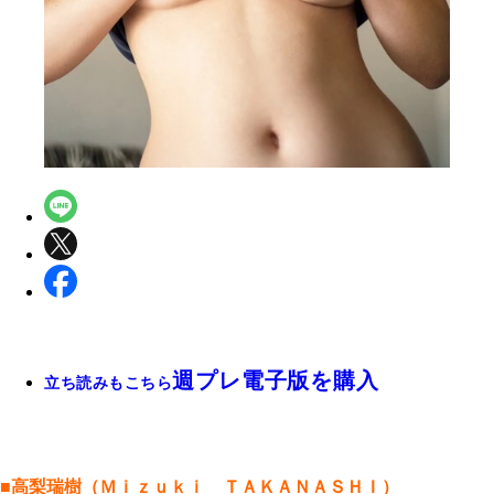
週プレ電子版を購入
立ち読みもこちら
■高梨瑞樹（Ｍｉｚｕｋｉ ＴＡＫＡＮＡＳＨＩ）