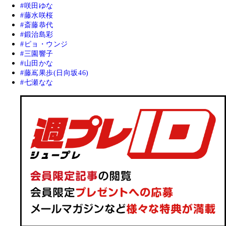
咲田ゆな
藤水咲桜
斎藤恭代
鍛治島彩
ピョ・ウンジ
三園響子
山田かな
藤嶌果歩(日向坂46)
七瀬なな