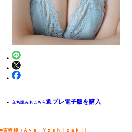
週プレ電子版を購入
立ち読みもこちら
■吉崎 綾（Ａｙａ Ｙｏｓｈｉｚａｋｉ）