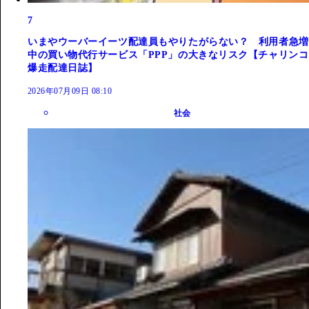
7
いまやウーバーイーツ配達員もやりたがらない？ 利用者急増
中の買い物代行サービス「PPP」の大きなリスク【チャリンコ
爆走配達日誌】
2026年07月09日 08:10
社会