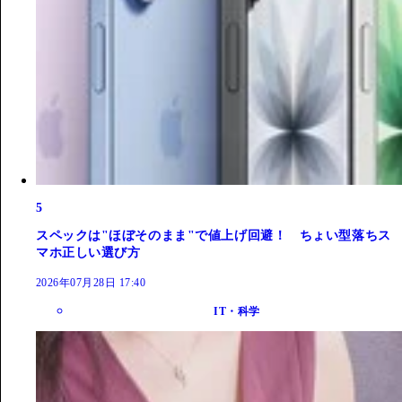
5
スペックは"ほぼそのまま"で値上げ回避！ ちょい型落ちス
マホ正しい選び方
2026年07月28日 17:40
IT・科学