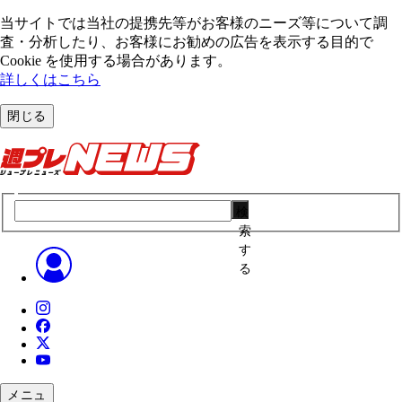
当サイトでは当社の提携先等がお客様のニーズ等について調
査・分析したり、お客様にお勧めの広告を表⽰する⽬的で
Cookie を使⽤する場合があります。
詳しくはこちら
閉じる
検
索
す
る
メニュ