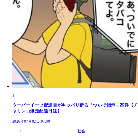
2
ウーバーイーツ配達員がキッパリ断る「ついで指示」案件【チ
ャリンコ爆走配達日誌】
2026年07月02日 07:00
社会