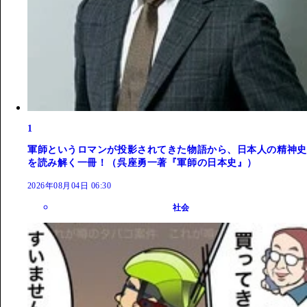
1
軍師というロマンが投影されてきた物語から、日本人の精神史
を読み解く一冊！（呉座勇一著『軍師の日本史』）
2026年08月04日 06:30
社会