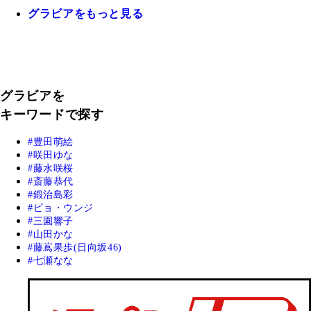
グラビアをもっと見る
グラビアを
キーワードで探す
豊田萌絵
咲田ゆな
藤水咲桜
斎藤恭代
鍛治島彩
ピョ・ウンジ
三園響子
山田かな
藤嶌果歩(日向坂46)
七瀬なな