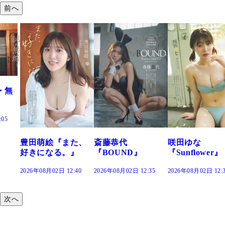
前へ
た、
斎藤恭代
咲田ゆな
藤水咲桜『花
』
『BOUND』
『Sunflower』
だまり』
:40
2026年08月02日 12:35
2026年08月02日 12:30
2026年08月02日 12:
次へ