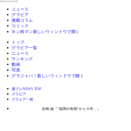
ニュース
グラビア
連載コラム
コミック
キン肉マン
新しいウィンドウで開く
トップ
グラビア一覧
ニュース
ランキング
動画
写真
グラジャパ！
新しいウィンドウで開く
週プレNEWS TOP
グラビア
グラビア一覧
吉崎 綾『"福岡の奇跡"から６年。』