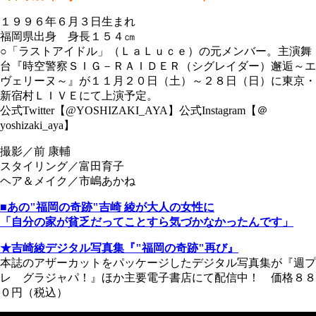
１９９６年６月３日生まれ
福岡県出身 身長１５４㎝
○「ラストアイドル」（ＬａＬｕｃｅ）の元メンバー。主演舞
台『時空警察ＳＩＧ－ＲＡＩＤＥＲ（シグレイダー）邂逅～エ
ヴェリーヌ～』が１１月２０日（土）～２８日（日）に東京・
新宿村ＬＩＶＥにて上演予定。
公式Twitter【@YOSHIZAKI_AYA】公式Instagram【＠
yoshizaki_aya】
撮影／前 康輔
スタイリング／富田育子
ヘア＆メイク／市嶋あかね
■あの"福岡の奇跡"吉崎 綾が大人の女性に
「自分の家が貧乏だってことすら気づかなかったんです」
★吉崎綾デジタル写真集『"福岡の奇跡"再び』
本誌のアザーカットをパッケージしたデジタル写真集が『週プ
レ グラジャパ！』ほか主要電子書店にて配信中！ 価格８８
０円（税込）