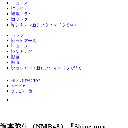
ニュース
グラビア
連載コラム
コミック
キン肉マン
新しいウィンドウで開く
トップ
グラビア一覧
ニュース
ランキング
動画
写真
グラジャパ！
新しいウィンドウで開く
週プレNEWS TOP
グラビア
グラビア一覧
龍本弥生（NMB48）『Shine on』