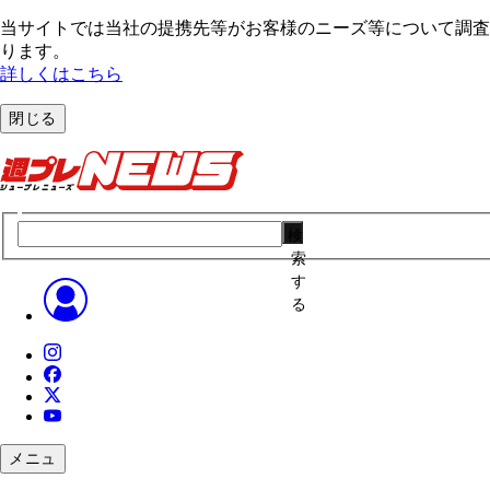
当サイトでは当社の提携先等がお客様のニーズ等について調査・
ります。
詳しくはこちら
閉じる
検
索
す
る
メニュ