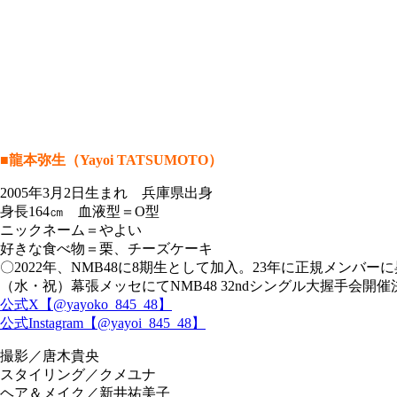
■龍本弥生（Yayoi TATSUMOTO）
2005年3月2日生まれ 兵庫県出身
身長164㎝ 血液型＝O型
ニックネーム＝やよい
好きな食べ物＝栗、チーズケーキ
〇2022年、NMB48に8期生として加入。23年に正規メンバー
（水・祝）幕張メッセにてNMB48 32ndシングル大握手会開催
公式X【@yayoko_845_48】
公式Instagram【@yayoi_845_48】
撮影／唐木貴央
スタイリング／クメユナ
ヘア＆メイク／新井祐美子