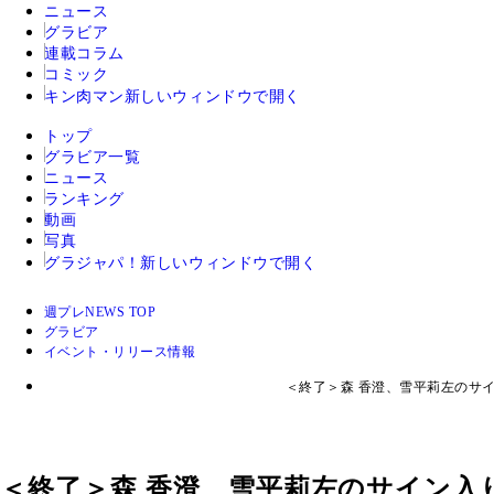
ニュース
グラビア
連載コラム
コミック
キン肉マン
新しいウィンドウで開く
トップ
グラビア一覧
ニュース
ランキング
動画
写真
グラジャパ！
新しいウィンドウで開く
週プレNEWS TOP
グラビア
イベント・リリース情報
＜終了＞森 香澄、雪平莉左のサイ
＜終了＞森 香澄、雪平莉左のサイン入