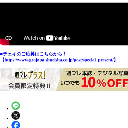
■チェキのご応募はこちらから！
【https://www.grajapa.shueisha.co.jp/post/special_present/】