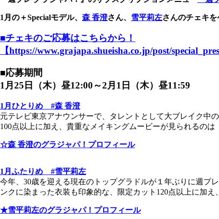
1月の＋Specialモデル、
森 香澄
さん、
雪平莉左
さんの
チェキを
■チェキのご応募はこちらから！
【https://www.grajapa.shueisha.co.jp/post/special_pre
■応募期間
1月25日（木）昼12:00～2月1日（木）昼11:59
1月ひとりめ #森 香澄
元テレビ東京アナウンサーで、タレントとして大ブレイク中の
100点以上に加え、貴重なメイキングムービーが見られるのは
☆森 香澄のグラジャパ！プロフィール
1月ふたりめ #雪平莉左
今年、30歳を迎える現在のトップグラドルが１年ぶりに週プ
ンクに染まった衣装も印象的な、限定カット120点以上に加
★雪平莉左のグラジャパ！プロフィール