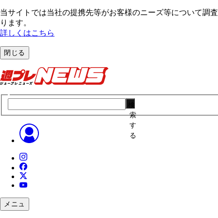
当サイトでは当社の提携先等がお客様のニーズ等について調査・
ります。
詳しくはこちら
閉じる
検
索
す
る
メニュ