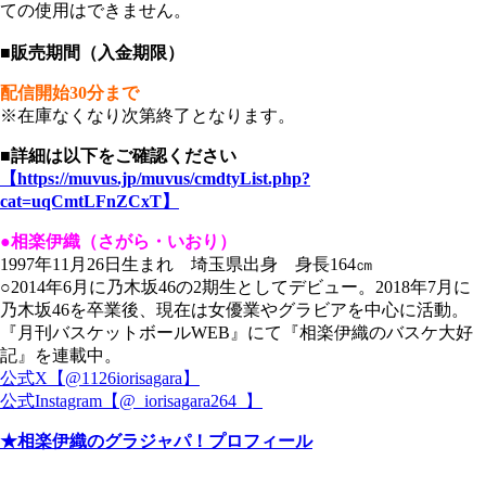
ての使用はできません。
■販売期間（入金期限）
配信開始30分まで
※在庫なくなり次第終了となります。
■詳細は以下をご確認ください
【https://muvus.jp/muvus/cmdtyList.php?
cat=uqCmtLFnZCxT】
●相楽伊織（さがら・いおり）
1997年11月26日生まれ 埼玉県出身 身長164㎝
○2014年6月に乃木坂46の2期生としてデビュー。2018年7月に
乃木坂46を卒業後、現在は女優業やグラビアを中心に活動。
『月刊バスケットボールWEB』にて『相楽伊織のバスケ大好
記』を連載中。
公式X【@1126iorisagara】
公式Instagram【@_iorisagara264_】
★相楽伊織のグラジャパ！プロフィール