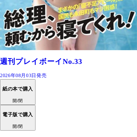
週刊プレイボーイNo.33
2026年08月03日発売
紙の本で購入
開/閉
電子版で購入
開/閉