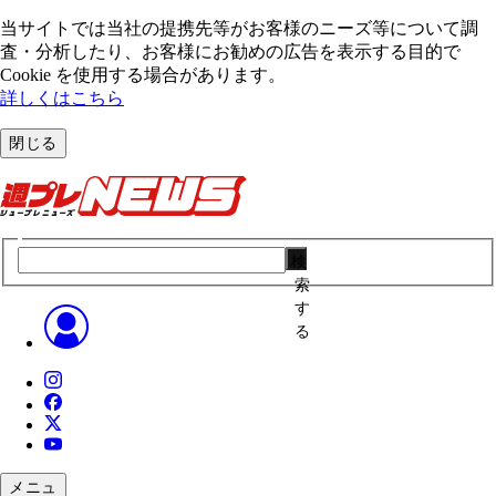
当サイトでは当社の提携先等がお客様のニーズ等について調
査・分析したり、お客様にお勧めの広告を表⽰する⽬的で
Cookie を使⽤する場合があります。
詳しくはこちら
閉じる
検
索
す
る
メニュ