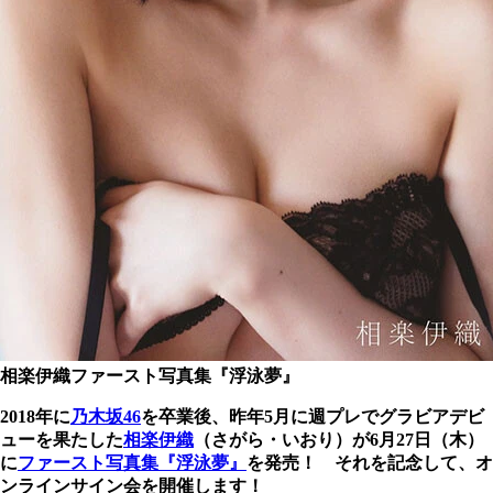
相楽伊織ファースト写真集『浮泳夢』
2018年に
乃木坂46
を卒業後、昨年5月に週プレでグラビアデビ
ューを果たした
相楽伊織
（さがら・いおり）が6月27日（木）
に
ファースト写真集『浮泳夢』
を発売！ それを記念して、オ
ンラインサイン会を開催します！