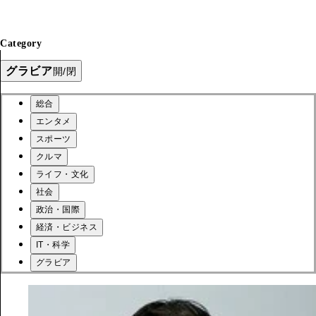
Category
グラビア
開/閉
総合
エンタメ
スポーツ
クルマ
ライフ・文化
社会
政治・国際
経済・ビジネス
IT・科学
グラビア