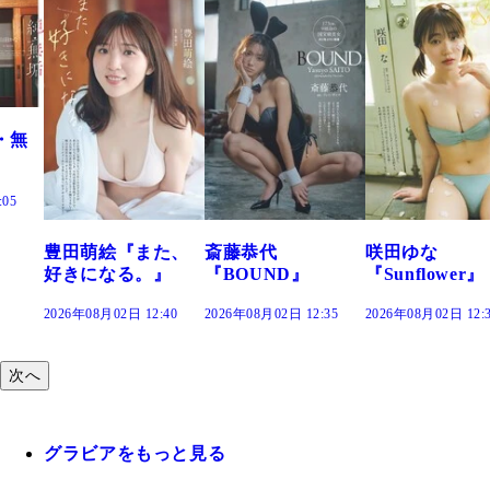
た、
斎藤恭代
咲田ゆな
藤水咲桜『花
』
『BOUND』
『Sunflower』
だまり』
:40
2026年08月02日 12:35
2026年08月02日 12:30
2026年08月02日 12:
次へ
グラビアをもっと見る