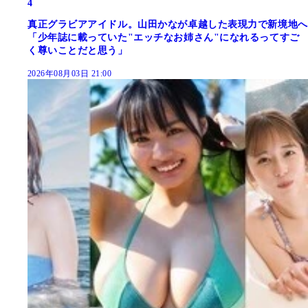
4
真正グラビアアイドル。山田かなが卓越した表現力で新境地へ
「少年誌に載っていた"エッチなお姉さん"になれるってすご
く尊いことだと思う」
2026年08月03日 21:00