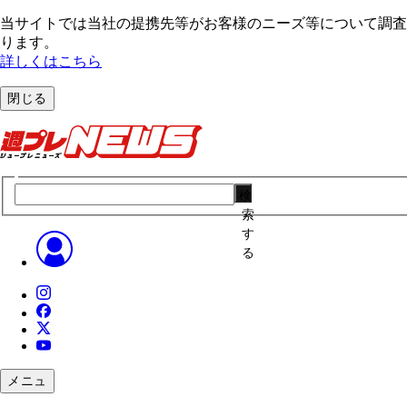
当サイトでは当社の提携先等がお客様のニーズ等について調査・
ります。
詳しくはこちら
閉じる
検
索
す
る
メニュ