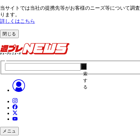
当サイトでは当社の提携先等がお客様のニーズ等について調査・
ります。
詳しくはこちら
閉じる
検
索
す
る
メニュ