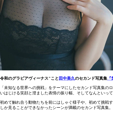
令和のグラビアヴィーナス"こと
田中美久
のセカンド写真集
『
「未知なる世界への挑戦」をテーマにしたセカンド写真集のロ
いはじける笑顔と澄ました表情の振り幅、そしてなんといって
初めて触れ合う動物たちを前にはしゃぐ様子や、初めて挑戦す
しか見ることができなかったシーンが満載のセカンド写真集