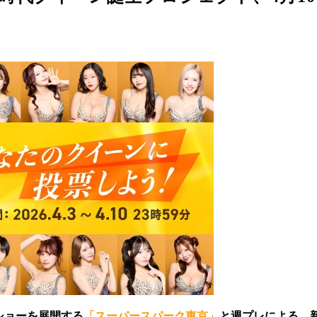
にショーを展開する
「スーパースパーク東京」
と週プレによる、