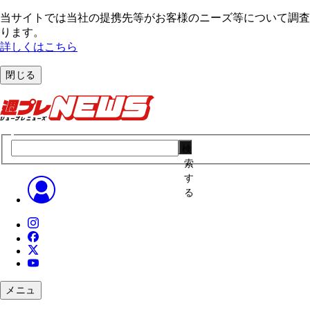
当サイトでは当社の提携先等がお客様のニーズ等について調査・
ります。
詳しくはこちら
閉じる
検
索
す
る
メニュ