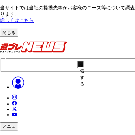
当サイトでは当社の提携先等がお客様のニーズ等について調査・
ります。
詳しくはこちら
閉じる
検
索
す
る
メニュ