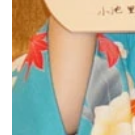
妄想の美女・Ｒｉｏ（右）との再会に、照れっぱな
劇中の妄想シーンでは食べられなかった梨をRio