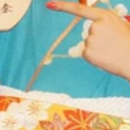
しな“中学生円山”役の平岡拓真
に「あ～ん」されて、「激ウマです！」とニマニマする平岡