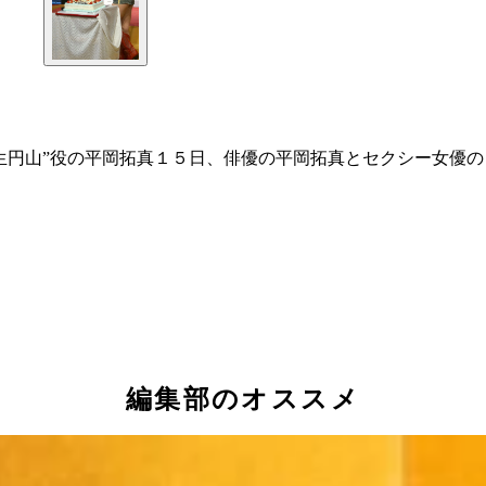
生円山”役の平岡拓真１５日、俳優の平岡拓真とセクシー女優
編集部のオススメ