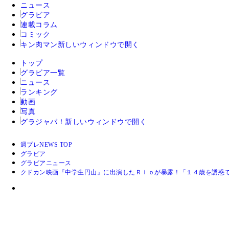
ニュース
グラビア
連載コラム
コミック
キン肉マン
新しいウィンドウで開く
トップ
グラビア一覧
ニュース
ランキング
動画
写真
グラジャパ！
新しいウィンドウで開く
週プレNEWS TOP
グラビア
グラビアニュース
クドカン映画『中学生円山』に出演したＲｉｏが暴露！「１４歳を誘惑