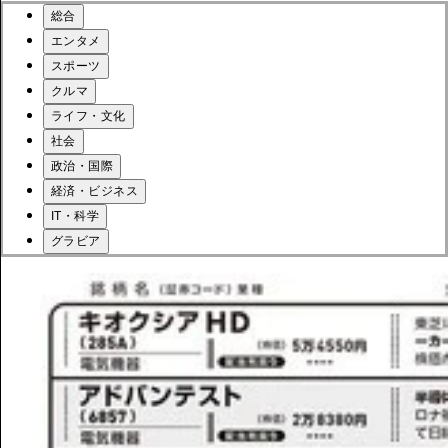
総合
エンタメ
スポーツ
クルマ
ライフ・文化
社会
政治・国際
経済・ビジネス
IT・科学
グラビア