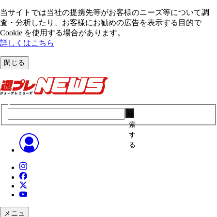
当サイトでは当社の提携先等がお客様のニーズ等について調
査・分析したり、お客様にお勧めの広告を表⽰する⽬的で
Cookie を使⽤する場合があります。
詳しくはこちら
閉じる
検
索
す
る
メニュ