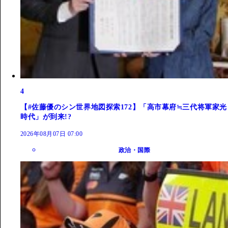
4
【#佐藤優のシン世界地図探索172】「高市幕府≒三代将軍家光
時代」が到来!?
2026年08月07日 07:00
政治・国際