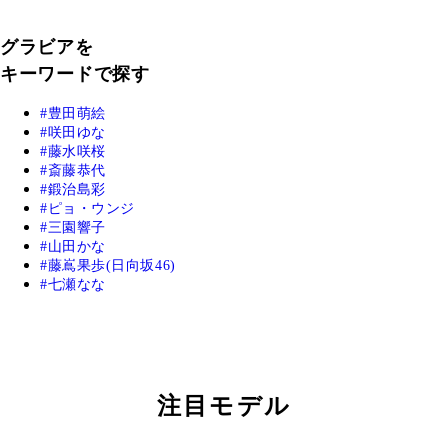
グラビアを
キーワードで探す
豊田萌絵
咲田ゆな
藤水咲桜
斎藤恭代
鍛治島彩
ピョ・ウンジ
三園響子
山田かな
藤嶌果歩(日向坂46)
七瀬なな
注目モデル