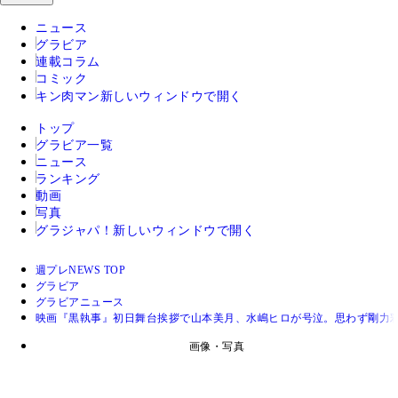
ニュース
グラビア
連載コラム
コミック
キン肉マン
新しいウィンドウで開く
トップ
グラビア一覧
ニュース
ランキング
動画
写真
グラジャパ！
新しいウィンドウで開く
週プレNEWS TOP
グラビア
グラビアニュース
映画『黒執事』初日舞台挨拶で山本美月、水嶋ヒロが号泣。思わず剛力
画像・写真