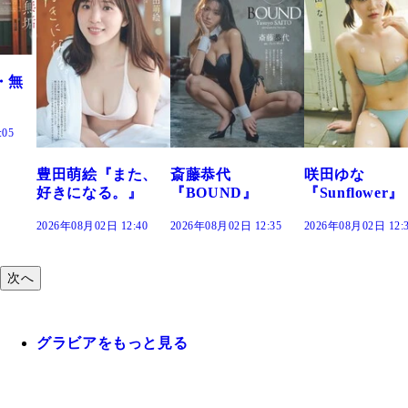
た、
斎藤恭代
咲田ゆな
藤水咲桜『花
』
『BOUND』
『Sunflower』
だまり』
:40
2026年08月02日 12:35
2026年08月02日 12:30
2026年08月02日 12:
次へ
グラビアをもっと見る