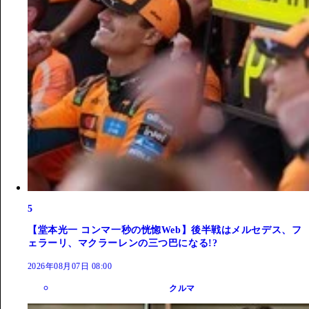
5
【堂本光一 コンマ一秒の恍惚Web】後半戦はメルセデス、フ
ェラーリ、マクラーレンの三つ巴になる!?
2026年08月07日 08:00
クルマ