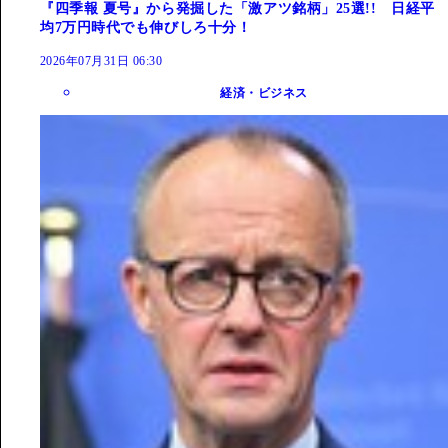
『四季報 夏号』から発掘した「激アツ銘柄」25選!! 日経平
均7万円時代でも伸びしろ十分！
2026年07月31日 06:30
経済・ビジネス