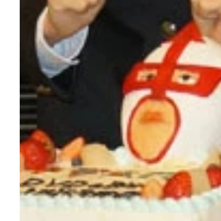
厳粛なカトリック系女子高教師の衣装で登場した満
永山絢斗＆波瑠
川栄李奈＆トリンドル玲奈
えなりかずき＆風間杜夫
宮藤官九郎＆生瀬勝久