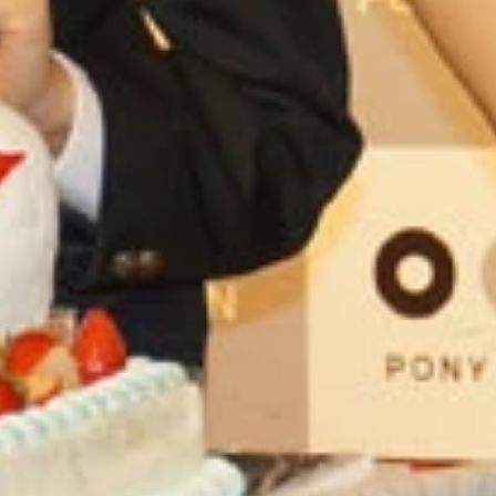
島ひかり。男に免疫のない女教師役を熱演する