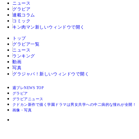
ニュース
グラビア
連載コラム
コミック
キン肉マン
新しいウィンドウで開く
トップ
グラビア一覧
ニュース
ランキング
動画
写真
グラジャパ！
新しいウィンドウで開く
週プレNEWS TOP
グラビア
グラビアニュース
クドカン新作で描く学園ドラマは男女共学への中二病的な憧れが全開！
画像・写真