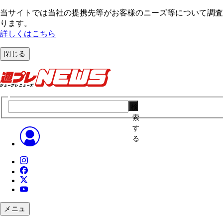
当サイトでは当社の提携先等がお客様のニーズ等について調査・
ります。
詳しくはこちら
閉じる
検
索
す
る
メニュ