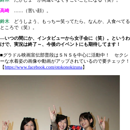
高崎
……（苦い顔）。
鈴木
どうしよう、もっちー笑ってたら。なんか、人食べてる
ところで（笑）。
―いつの間にか、インタビューから女子会に（笑）。というわ
けで、実況は終了～、今後のイベントにも期待してます！
■グラドル映画宣伝部普段はＳＮＳを中心に活動中！ セクシ
ーな水着姿の画像や動画がアップされているので要チェック！
【
https://www.facebook.com/otokonokizuna
】