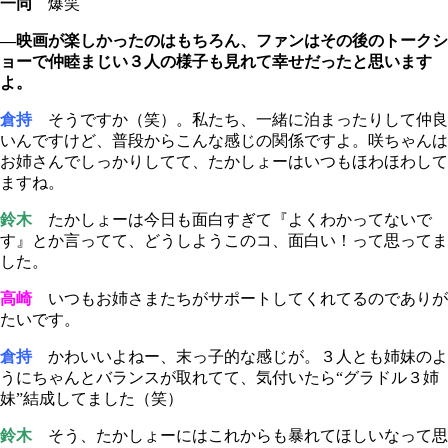
一同
爆笑
―映画が楽しかったのはもちろん、ファンはその後のトークシ
ョーで仲睦まじい３人の様子も見れて幸せだったと思います
よ。
倉持
そうですか（笑）。私たち、一緒に泊まったりして仲良
いんですけど、普段からこんな感じの関係ですよ。咲ちゃんは
お姉さんでしっかりしてて、たかしょーはいつもほわほわして
ますね。
鈴木
たかしょーは今日も面白すぎて『よくわかってないで
す』とか言ってて、どうしようこのコ、面白い！って思ってま
した。
高崎
いつもお姉さまたちがサポートしてくれてるのでありが
たいです。
倉持
かわいいよねー、末っ子的な感じが。３人とも姉妹のよ
うにちゃんとバランスが取れてて、気付いたら“グラドル３姉
妹”結成してました（笑）
鈴木
そう、たかしょーにはこれからも暴れてほしいなって思