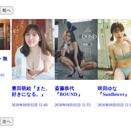
前へ
た、
斎藤恭代
咲田ゆな
藤水咲桜『花
』
『BOUND』
『Sunflower』
だまり』
:40
2026年08月02日 12:35
2026年08月02日 12:30
2026年08月02日 12:
次へ