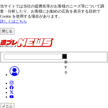
当サイトでは当社の提携先等がお客様のニーズ等について調
査・分析したり、お客様にお勧めの広告を表⽰する⽬的で
Cookie を使⽤する場合があります。
詳しくはこちら
閉じる
検
索
す
る
メニュ