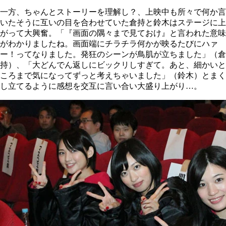
一方、ちゃんとストーリーを理解し？、上映中も所々で何か言
いたそうに互いの目を合わせていた倉持と鈴木はステージに上
がって大興奮。「『画面の隅々まで見ておけ』と言われた意味
がわかりましたね。画面端にチラチラ何かが映るたびにハァ
ー！ってなりました。発狂のシーンが鳥肌が立ちました」（倉
持）、「大どんでん返しにビックリしすぎて。あと、細かいと
ころまで気になってずっと考えちゃいました」（鈴木）とまく
し立てるように感想を交互に言い合い大盛り上がり…。