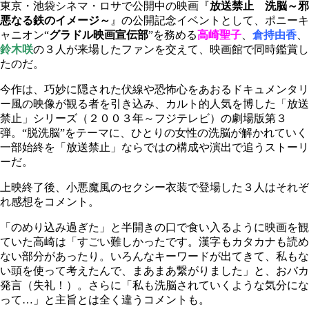
東京・池袋シネマ・ロサで公開中の映画『
放送禁止 洗脳～邪
悪なる鉄のイメージ～
』の公開記念イベントとして、ポニーキ
ャニオン“
グラドル映画宣伝部
”を務める
高崎聖子
、
倉持由香
、
鈴木咲
の３人が来場したファンを交えて、映画館で同時鑑賞し
たのだ。
今作は、巧妙に隠された伏線や恐怖心をあおるドキュメンタリ
ー風の映像が観る者を引き込み、カルト的人気を博した「放送
禁止」シリーズ（２００３年～フジテレビ）の劇場版第３
弾。“脱洗脳”をテーマに、ひとりの女性の洗脳が解かれていく
一部始終を「放送禁止」ならではの構成や演出で追うストーリ
ーだ。
上映終了後、小悪魔風のセクシー衣装で登場した３人はそれぞ
れ感想をコメント。
「のめり込み過ぎた」と半開きの口で食い入るように映画を観
ていた高崎は「すごい難しかったです。漢字もカタカナも読め
ない部分があったり。いろんなキーワードが出てきて、私もな
い頭を使って考えたんで、まあまあ繋がりました」と、おバカ
発言（失礼！）。さらに「私も洗脳されていくような気分にな
って…」と主旨とは全く違うコメントも。