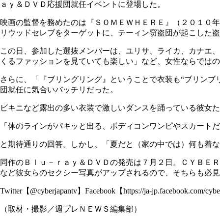
ａｙ＆ＤＶＤ応援団就任イベント
に登場した。
映画の監督を務めたのは『ＳＯＭＥＷＨＥＲＥ』（２０１０年
リウッドセレブをターゲットに、テーィン窃盗団が起こした盗
この日、参加した選抜メンバーは、ユリサ、ライカ、カナエ、
くるファッションを見ていても楽しい」など、女性ならではの
さらに、「『ブリングリング』ということで衣装も“ブリンブ
団就任に気合いバッチリだった。
ビキニなど露出の多い衣装で激しいダンスを踊っている彼女た
「体のラインがパキッと出る、ボディコンワンピやスカートだ
と期待通りの回答。しかし、「夏だと（家の中では）何も着な
同作のＢｌｕ－ｒａｙ＆ＤＶＤの発売は７月２日。ＣＹＢＥＲ
など彼女らのセクシー写真がアップされるので、そちらも必見
Twitter【@cyberjapantv】Facebook【https://ja-jp.facebook.com/cyb
（取材・撮影／週プレＮＥＷＳ編集部）