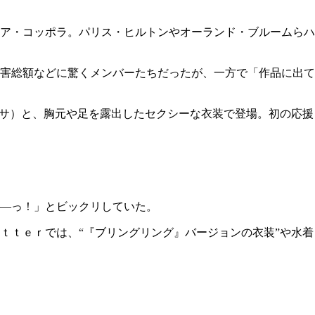
ア・コッポラ。パリス・ヒルトンやオーランド・ブルームらハ
害総額などに驚くメンバーたちだったが、一方で「作品に出て
リサ）と、胸元や足を露出したセクシーな衣装で登場。初の応援
―っ！」とビックリしていた。
ｔｔｅｒでは、“『ブリングリング』バージョンの衣装”や水着