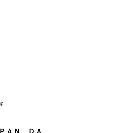
系！
ＰＡＮ ＤＡ