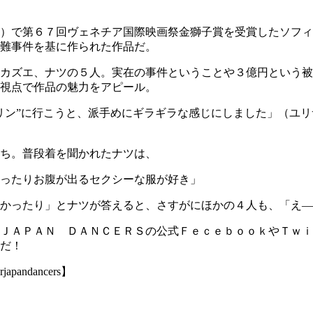
）で第６７回ヴェネチア国際映画祭金獅子賞を受賞したソフィ
難事件を基に作られた作品だ。
カズエ、ナツの５人。実在の事件ということや３億円という被
視点で作品の魅力をアピール。
リン”に行こうと、派手めにギラギラな感じにしました」（ユ
ち。普段着を聞かれたナツは、
ったりお腹が出るセクシーな服が好き」
かったり」とナツが答えると、さすがにほかの４人も、「え―
ＪＡＰＡＮ ＤＡＮＣＥＲＳの公式ＦｅｃｅｂｏｏｋやＴｗｉ
だ！
erjapandancers】