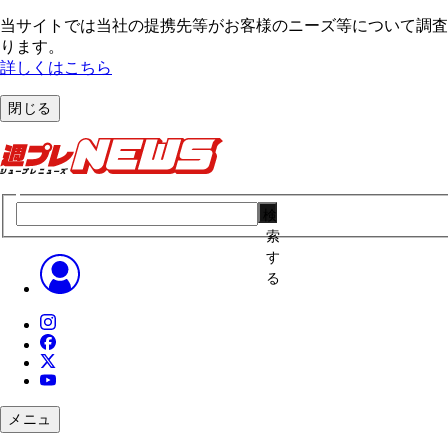
当サイトでは当社の提携先等がお客様のニーズ等について調査・
ります。
詳しくはこちら
閉じる
検
索
す
る
メニュ