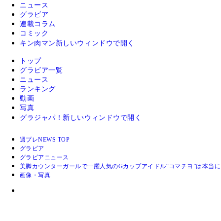
ニュース
グラビア
連載コラム
コミック
キン肉マン
新しいウィンドウで開く
トップ
グラビア一覧
ニュース
ランキング
動画
写真
グラジャパ！
新しいウィンドウで開く
週プレNEWS TOP
グラビア
グラビアニュース
美脚カウンターガールで一躍人気のGカップアイドル“コマチヨ”は本当
画像・写真