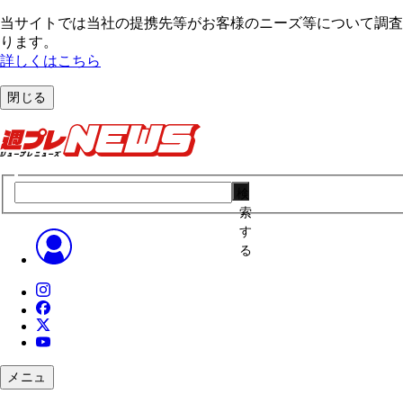
当サイトでは当社の提携先等がお客様のニーズ等について調査・
ります。
詳しくはこちら
閉じる
検
索
す
る
メニュ