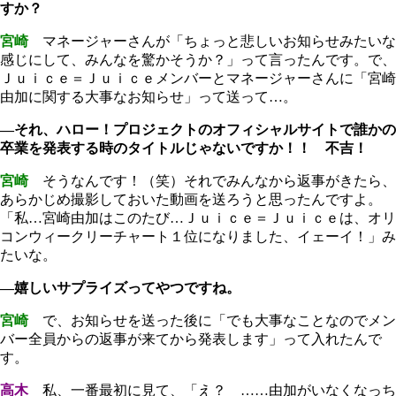
すか？
宮崎
マネージャーさんが「ちょっと悲しいお知らせみたいな
感じにして、みんなを驚かそうか？」って言ったんです。で、
Ｊｕｉｃｅ＝Ｊｕｉｃｅメンバーとマネージャーさんに「宮崎
由加に関する大事なお知らせ」って送って…。
―それ、ハロー！プロジェクトのオフィシャルサイトで誰かの
卒業を発表する時のタイトルじゃないですか！！ 不吉！
宮崎
そうなんです！（笑）それでみんなから返事がきたら、
あらかじめ撮影しておいた動画を送ろうと思ったんですよ。
「私…宮崎由加はこのたび…Ｊｕｉｃｅ＝Ｊｕｉｃｅは、オリ
コンウィークリーチャート１位になりました、イェーイ！」み
たいな。
―嬉しいサプライズってやつですね。
宮崎
で、お知らせを送った後に「でも大事なことなのでメン
バー全員からの返事が来てから発表します」って入れたんで
す。
高木
私、一番最初に見て、「え？ ……由加がいなくなっち