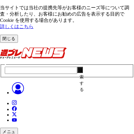
当サイトでは当社の提携先等がお客様のニーズ等について調
査・分析したり、お客様にお勧めの広告を表⽰する⽬的で
Cookie を使⽤する場合があります。
詳しくはこちら
閉じる
検
索
す
る
メニュ