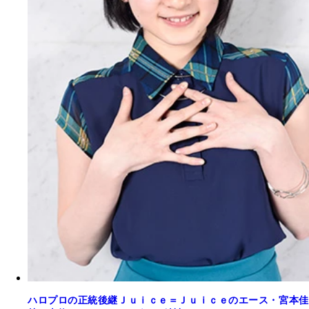
ハロプロの正統後継Ｊｕｉｃｅ＝Ｊｕｉｃｅのエース・宮本佳