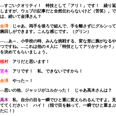
―すごいクオリティ！ 特技として「アリ！」です！ 繰り返
しますが、ウェブの記事だと全然伝わらないけど（苦笑）。で
は、続いて金澤さん？
金澤
じゃあ、両手を後ろで組んで、手を離さずにグルンって
腕回しができます。こんな感じです。（グリン）
―…あ～、小学校の時、みんな挑戦する、変な形に腕がなるや
つですね。…これは他の４人に「特技としてアリかナシか？」
を決めてもらいましょう。
植村
アリだと思います！
宮本
アリです！ 私、できないですから！
金澤
やった～！
―思いの他、ジャッジがユルかった！ じゃあ高木さんは？
高木
私、自分の目を一瞬でひと重に変えられるんですよ。見
ててください！ ハイ！（指で目を触って、一瞬でひと重まぶ
たに！）