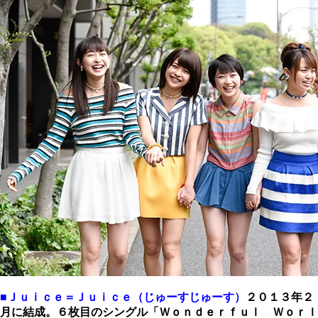
■Ｊｕｉｃｅ＝Ｊｕｉｃｅ（じゅーすじゅーす）
２０１３年２
月に結成。６枚目のシングル「Ｗｏｎｄｅｒｆｕｌ Ｗｏｒｌ