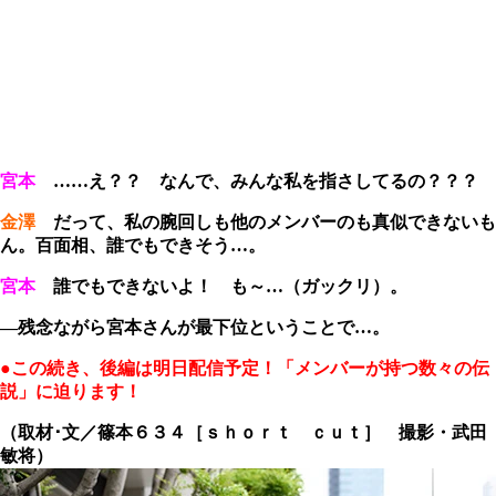
宮本
……え？？ なんで、みんな私を指さしてるの？？？
金澤
だって、私の腕回しも他のメンバーのも真似できないも
ん。百面相、誰でもできそう…。
宮本
誰でもできないよ！ も～…（ガックリ）。
―残念ながら宮本さんが最下位ということで…。
●この続き、後編は明日配信予定！「メンバーが持つ数々の伝
説」に迫ります！
（取材･文／篠本６３４［ｓｈｏｒｔ ｃｕｔ］ 撮影・武田
敏将）