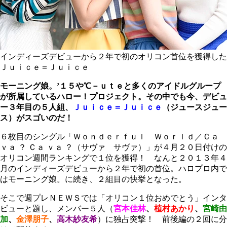
インディーズデビューから２年で初のオリコン首位を獲得した
Ｊｕｉｃｅ＝Ｊｕｉｃｅ
モーニング娘。’１５や℃－ｕｔｅと多くのアイドルグループ
が所属しているハロー！プロジェクト。その中でも今、デビュ
ー３年目の５人組、
Ｊｕｉｃｅ＝Ｊｕｉｃｅ
（ジュースジュー
ス）がスゴいのだ！
６枚目のシングル「Ｗｏｎｄｅｒｆｕｌ Ｗｏｒｌｄ／Ｃａ
ｖａ ？ Ｃａ ｖａ ？（サヴァ サヴァ）」が４月２０日付けの
オリコン週間ランキングで１位を獲得！ なんと２０１３年４
月のインディーズデビューから２年で初の首位。ハロプロ内で
はモーニング娘。に続き、２組目の快挙となった。
そこで週プレＮＥＷＳでは「オリコン１位おめでとう」インタ
ビューと題し、メンバー５人（
宮本佳林
、
植村あかり
、
宮崎由
加
、
金澤朋子
、
高木紗友希
）に独占突撃！ 前後編の２回に分