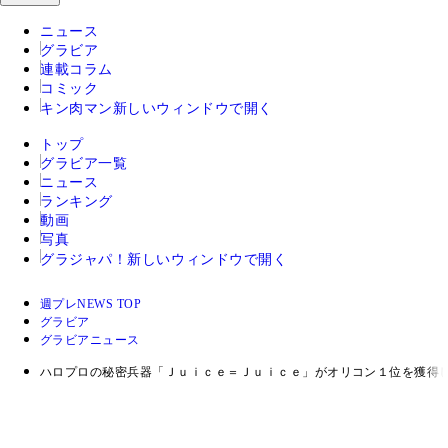
ニュース
グラビア
連載コラム
コミック
キン肉マン
新しいウィンドウで開く
トップ
グラビア一覧
ニュース
ランキング
動画
写真
グラジャパ！
新しいウィンドウで開く
週プレNEWS TOP
グラビア
グラビアニュース
ハロプロの秘密兵器「Ｊｕｉｃｅ＝Ｊｕｉｃｅ」がオリコン１位を獲得し