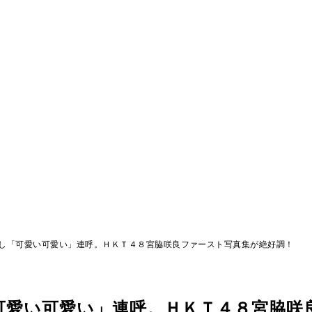
し「可愛い可愛い」連呼。ＨＫＴ４８宮脇咲良ファースト写真集が絶好調！
可愛い可愛い」連呼。ＨＫＴ４８宮脇咲