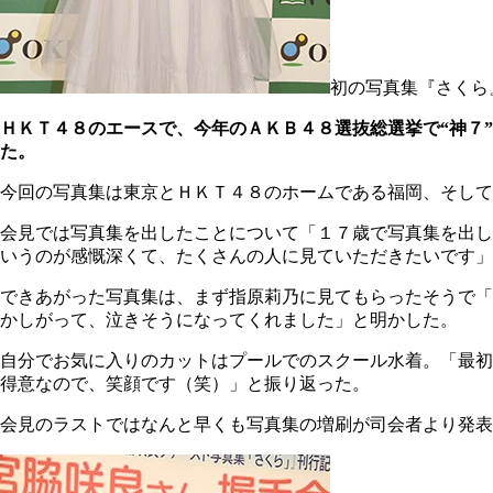
初の写真集『さくら
ＨＫＴ４８のエースで、今年のＡＫＢ４８選抜総選挙で“神７
た。
今回の写真集は東京とＨＫＴ４８のホームである福岡、そして
会見では写真集を出したことについて「１７歳で写真集を出し
いうのが感慨深くて、たくさんの人に見ていただきたいです」
できあがった写真集は、まず指原莉乃に見てもらったそうで「
かしがって、泣きそうになってくれました」と明かした。
自分でお気に入りのカットはプールでのスクール水着。「最初
得意なので、笑顔です（笑）」と振り返った。
会見のラストではなんと早くも写真集の増刷が司会者より発