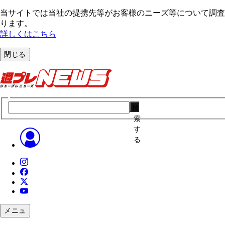
当サイトでは当社の提携先等がお客様のニーズ等について調査・
ります。
詳しくはこちら
閉じる
検
索
す
る
メニュ