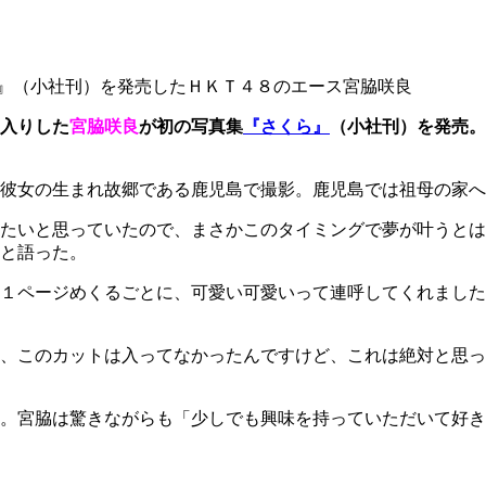
』（小社刊）を発売したＨＫＴ４８のエース宮脇咲良
”入りした
宮脇咲良
が初の写真集
『さくら』
（小社刊）を発売。
彼女の生まれ故郷である鹿児島で撮影。鹿児島では祖母の家へ
たいと思っていたので、まさかこのタイミングで夢が叶うとは
と語った。
１ページめくるごとに、可愛い可愛いって連呼してくれました
、このカットは入ってなかったんですけど、これは絶対と思っ
表。宮脇は驚きながらも「少しでも興味を持っていただいて好