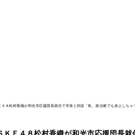
Ｅ４８松村香織が和光市応援団長就任で市長と対談「私、政治家でも炎上しちゃ
ＳＫＥ４８松村香織が和光市応援団長就