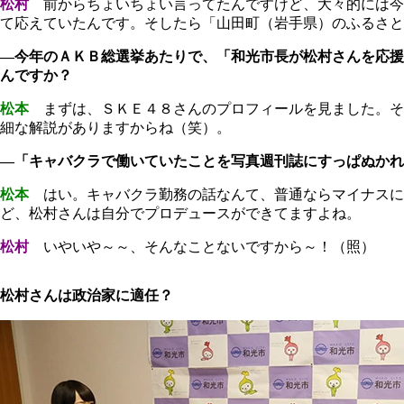
松村
前からちょいちょい言ってたんですけど、大々的には今
て応えていたんです。そしたら「山田町（岩手県）のふるさと
―今年のＡＫＢ総選挙あたりで、「和光市長が松村さんを応援
んですか？
松本
まずは、ＳＫＥ４８さんのプロフィールを見ました。そ
細な解説がありますからね（笑）。
―「キャバクラで働いていたことを写真週刊誌にすっぱぬかれ
松本
はい。キャバクラ勤務の話なんて、普通ならマイナスに
ど、松村さんは自分でプロデュースができてますよね。
松村
いやいや～～、そんなことないですから～！（照）
松村さんは政治家に適任？