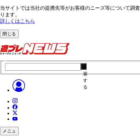
当サイトでは当社の提携先等がお客様のニーズ等について調査・
ります。
詳しくはこちら
閉じる
検
索
す
る
メニュ