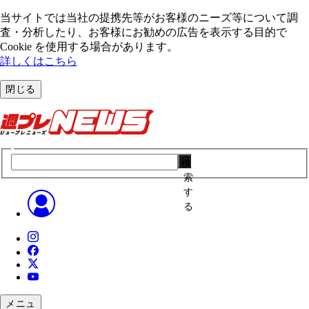
当サイトでは当社の提携先等がお客様のニーズ等について調
査・分析したり、お客様にお勧めの広告を表⽰する⽬的で
Cookie を使⽤する場合があります。
詳しくはこちら
閉じる
検
索
す
る
メニュ