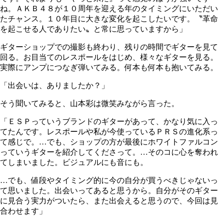
ね。ＡＫＢ４８が１０周年を迎える年のタイミングにいただい
たチャンス。１０年目に大きな変化を起こしたいです。〝革命
を起こせる人でありたい〟と常に思っていますから」
ギターショップでの撮影も終わり、残りの時間でギターを見て
回る。お目当てのレスポールをはじめ、様々なギターを見る。
実際にアンプにつなぎ弾いてみる。何本も何本も抱いてみる。
「出会いは、ありましたか？」
そう聞いてみると、山本彩は微笑みながら言った。
「ＥＳＰっていうブランドのギターがあって、かなり気に入っ
てたんです。レスポールや私が今使っているＰＲＳの進化系っ
て感じで。…でも、ショップの方が最後にホワイトファルコン
っていうギターを紹介してくださって。…そのコに心を奪われ
てしまいました。ビジュアルにも音にも。
…でも、値段やタイミング的に今の自分が買うべきじゃないっ
て思いました。出会いってあると思うから。自分がそのギター
に見合う実力がついたら、また出会えると思うので、今回は見
合わせます」