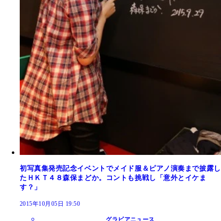
初写真集発売記念イベントでメイド服＆ピアノ演奏まで披露し
たＨＫＴ４８森保まどか。コントも挑戦し「意外とイケま
す？」
2015年10月05日 19:50
グラビアニュース