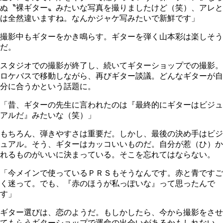
ぬ〝裸ギター〟みたいな写真を撮りましたけど（笑）、アレと
は全然違いますね。なんかジャケ写みたいで新鮮です」
撮影中もギターをかき鳴らす。ギターを弾く山本彩は楽しそう
だ。
スタジオでの撮影が終了し、続いてギターショップでの撮影。
ロケバスで移動しながら、再びギター談議。どんなギターが自
分に合うかという話題に。
「昔、ギターの先生に言われたのは『最終的にギターはビジュ
アルだ』みたいな（笑）」
もちろん、弾きやすさは重要だ。しかし、最後の決め手はビジ
ュアル。そう、ギターはカッコいいものだ。自分が惹（ひ）か
れるものがいいに決まっている。そこを忘れてはならない。
「今メインで使っているＰＲＳもそうなんです。赤と青ですご
く迷って。でも、『赤のほうが私っぽいな』って思ったんで
す」
ギター選びは、恋のようだ。もしかしたら、今から撮影をさせ
てもらうギターショップで運命の出会いがあるかもしれない。