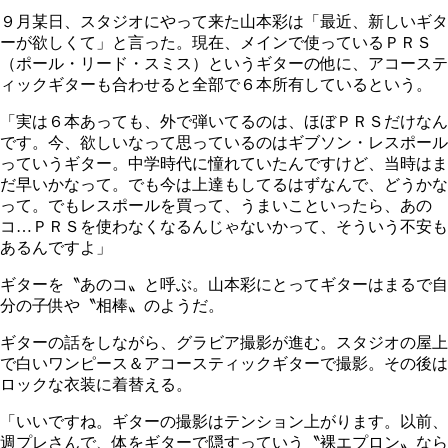
９月某日、スタジオにやって来た山本彩は「最近、新しいギタ
ーが欲しくて」と言った。現在、メインで使っているＰＲＳ
（ポール・リード・スミス）というギターの他に、アコーステ
ィックギターも合わせると全部で６本所有しているという。
「実は６本あっても、外で弾いてるのは、ほぼＰＲＳだけなん
です。今、欲しいなって思っているのはギブソン・レスポール
っていうギター。中学時代に憧れていたんですけど、当時はま
だ早いかなって。でも今は上達もしてるはずなんで、どうかな
って。でもレスポールを買って、うまいこといったら、あの
コ…ＰＲＳを使わなくなるんじゃないかって、そういう不安も
あるんですよ」
ギターを〝あのコ〟と呼ぶ。山本彩にとってギターはまるで自
分の子供や〝相棒〟のようだ。
ギターの話をしながら、グラビア撮影が進む。スタジオの屋上
で白いワンピース＆アコースティックギターで撮影。その後は
ロックな衣装に着替える。
「いいですね。ギターの撮影はテンション上がります。以前、
週プレさんで、体をギターで隠すっていう〝裸エプロン〟なら