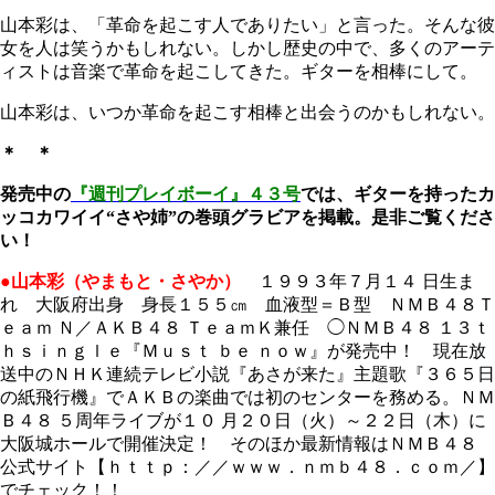
山本彩は、「革命を起こす人でありたい」と言った。そんな彼
女を人は笑うかもしれない。しかし歴史の中で、多くのアーテ
ィストは音楽で革命を起こしてきた。ギターを相棒にして。
山本彩は、いつか革命を起こす相棒と出会うのかもしれない。
＊ ＊
発売中の
『週刊プレイボーイ』４３号
では、ギターを持ったカ
ッコカワイイ“さや姉”の巻頭グラビアを掲載。是非ご覧くださ
い！
●山本彩（やまもと・さやか）
１９９３年７月１４ 日生ま
れ 大阪府出身 身長１５５㎝ 血液型＝Ｂ型 ＮＭＢ４８Ｔ
ｅａｍ Ｎ／ＡＫＢ４８ ＴｅａｍＫ兼任 ◯ＮＭＢ４８ １３ｔ
ｈｓｉｎｇｌｅ『Ｍｕｓｔ ｂｅ ｎｏｗ』が発売中！ 現在放
送中のＮＨＫ連続テレビ小説『あさが来た』主題歌『３６５日
の紙飛行機』でＡＫＢの楽曲では初のセンターを務める。ＮＭ
Ｂ４８ ５周年ライブが１０ 月２０日（火）～２２日（木）に
大阪城ホールで開催決定！ そのほか最新情報はＮＭＢ４８
公式サイト【ｈｔｔｐ：／／ｗｗｗ．ｎｍｂ４８．ｃｏｍ／】
でチェック！！