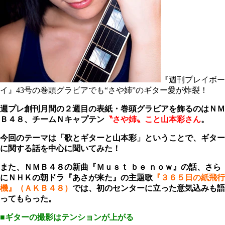
『週刊プレイボー
イ』43号の巻頭グラビアでも“さや姉”のギター愛が炸裂！
週プレ創刊月間の２週目の表紙・巻頭グラビアを飾るのはＮＭ
Ｂ４８、チームＮキャプテン
〝さや姉〟こと山本彩さん
。
今回のテーマは「歌とギターと山本彩」ということで、ギター
に関する話を中心に聞いてみた！
また、ＮＭＢ４８の新曲『Ｍｕｓｔ ｂｅ ｎｏｗ』の話、さら
にＮＨＫの朝ドラ『あさが来た』の主題歌
『３６５日の紙飛行
機』（ＡＫＢ４８）
では、初のセンターに立った意気込みも語
ってもらった。
■ギターの撮影はテンションが上がる