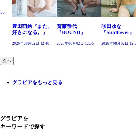
た、
斎藤恭代
咲田ゆな
藤水咲桜『花
』
『BOUND』
『Sunflower』
だまり』
:40
2026年08月02日 12:35
2026年08月02日 12:30
2026年08月02日 12
次へ
グラビアをもっと見る
グラビアを
キーワードで探す