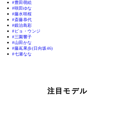
豊田萌絵
咲田ゆな
藤水咲桜
斎藤恭代
鍛治島彩
ピョ・ウンジ
三園響子
山田かな
藤嶌果歩(日向坂46)
七瀬なな
注目モデル