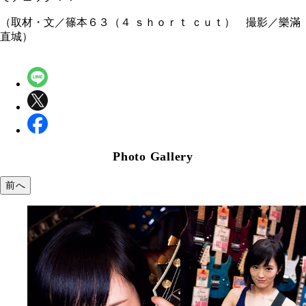
（取材・文／篠本６３（４ ｓｈｏｒｔ ｃｕｔ） 撮影／樂滿
直城）
Photo Gallery
前へ