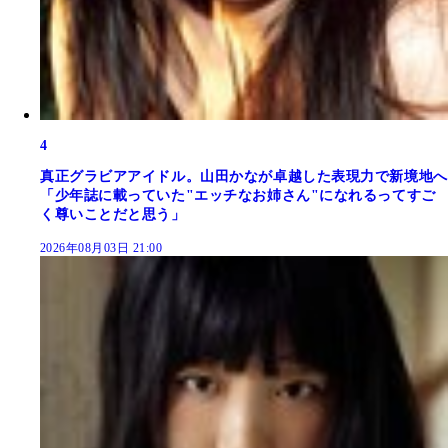
4
真正グラビアアイドル。山田かなが卓越した表現力で新境地へ
「少年誌に載っていた"エッチなお姉さん"になれるってすご
く尊いことだと思う」
2026年08月03日 21:00