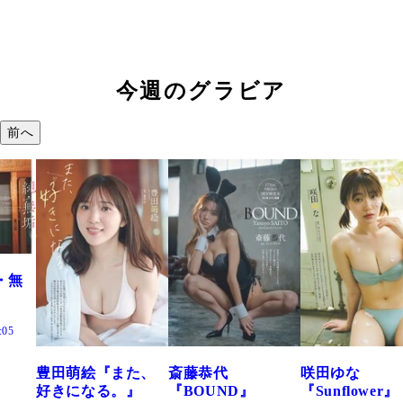
今週のグラビア
前へ
た、
斎藤恭代
咲田ゆな
藤水咲桜『花
』
『BOUND』
『Sunflower』
だまり』