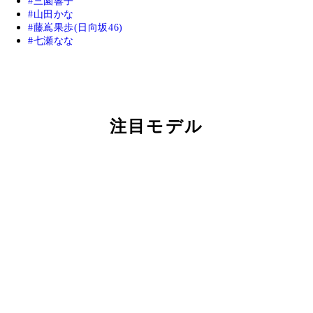
三園響子
山田かな
藤嶌果歩(日向坂46)
七瀬なな
注目モデル