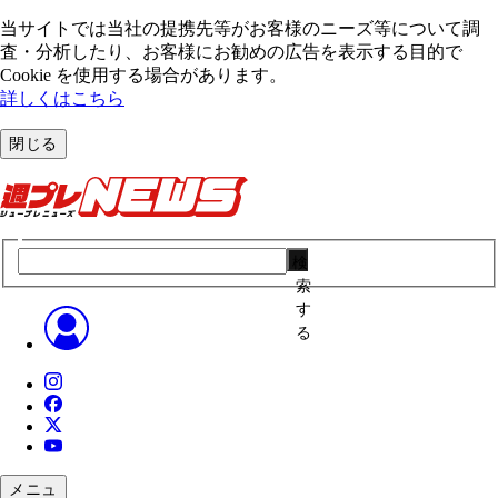
当サイトでは当社の提携先等がお客様のニーズ等について調
査・分析したり、お客様にお勧めの広告を表⽰する⽬的で
Cookie を使⽤する場合があります。
詳しくはこちら
閉じる
検
索
す
る
メニュ