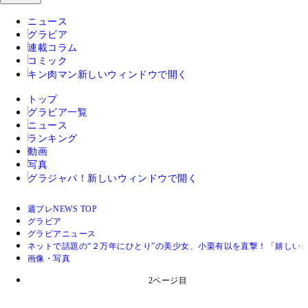
ニュース
グラビア
連載コラム
コミック
キン肉マン
新しいウィンドウで開く
トップ
グラビア一覧
ニュース
ランキング
動画
写真
グラジャパ！
新しいウィンドウで開く
週プレNEWS TOP
グラビア
グラビアニュース
ネットで話題の“２万年にひとり”の美少女、小栗有以を直撃！「嬉しい
画像・写真
2ページ目