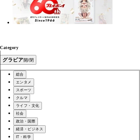
Category
グラビア
開/閉
総合
エンタメ
スポーツ
クルマ
ライフ・文化
社会
政治・国際
経済・ビジネス
IT・科学