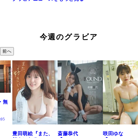
今週のグラビア
前へ
た、
斎藤恭代
咲田ゆな
藤水咲桜『花