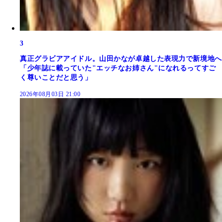
3
真正グラビアアイドル。山田かなが卓越した表現力で新境地へ
「少年誌に載っていた"エッチなお姉さん"になれるってすご
く尊いことだと思う」
2026年08月03日 21:00