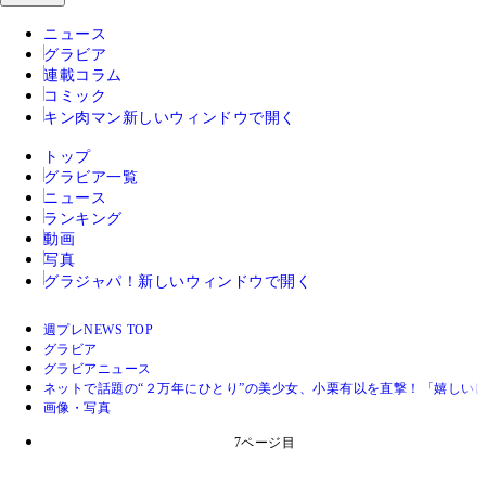
ニュース
グラビア
連載コラム
コミック
キン肉マン
新しいウィンドウで開く
トップ
グラビア一覧
ニュース
ランキング
動画
写真
グラジャパ！
新しいウィンドウで開く
週プレNEWS TOP
グラビア
グラビアニュース
ネットで話題の“２万年にひとり”の美少女、小栗有以を直撃！「嬉しい
画像・写真
7ページ目