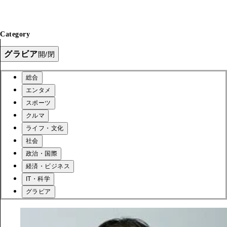
Category
グラビア
開/閉
総合
エンタメ
スポーツ
クルマ
ライフ・文化
社会
政治・国際
経済・ビジネス
IT・科学
グラビア