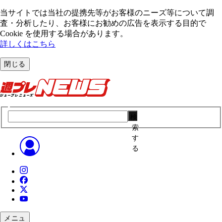
当サイトでは当社の提携先等がお客様のニーズ等について調
査・分析したり、お客様にお勧めの広告を表⽰する⽬的で
Cookie を使⽤する場合があります。
詳しくはこちら
閉じる
検
索
す
る
メニュ