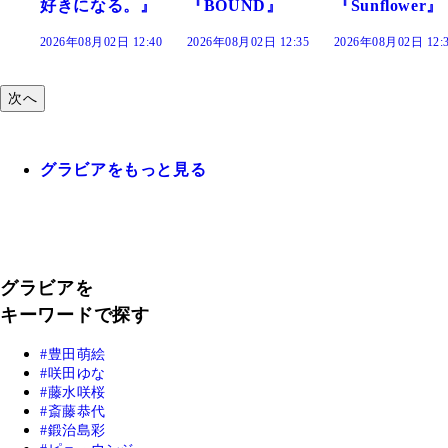
』
『BOUND』
『Sunflower』
だまり』
:40
2026年08月02日 12:35
2026年08月02日 12:30
2026年08月02日 12:
次へ
グラビアをもっと見る
グラビアを
キーワードで探す
豊田萌絵
咲田ゆな
藤水咲桜
斎藤恭代
鍛治島彩