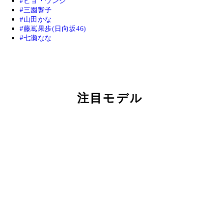
ピョ・ウンジ
三園響子
山田かな
藤嶌果歩(日向坂46)
七瀬なな
注目モデル