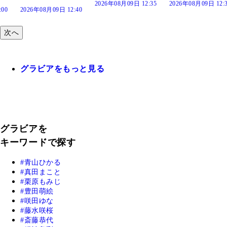
2026年08月09日 12:35
2026年08月09日 12:30
:40
次へ
グラビアをもっと見る
グラビアを
キーワードで探す
青山ひかる
真田まこと
栗原もみじ
豊田萌絵
咲田ゆな
藤水咲桜
斎藤恭代