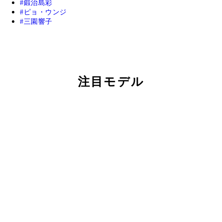
鍛治島彩
ピョ・ウンジ
三園響子
注目モデル