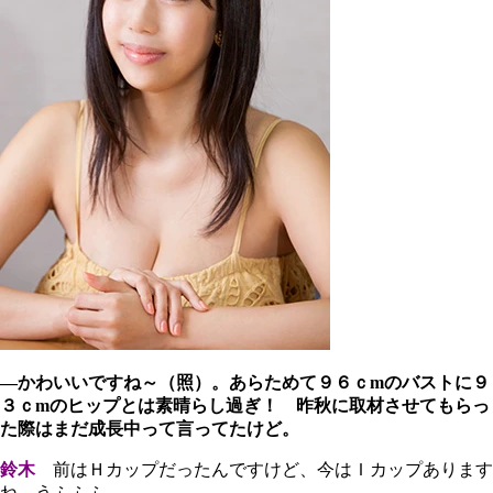
―かわいいですね～（照）。あらためて９６ｃmのバストに９
３ｃmのヒップとは素晴らし過ぎ！ 昨秋に取材させてもらっ
た際はまだ成長中って言ってたけど。
鈴木
前はＨカップだったんですけど、今はＩカップあります
ね。うふふふ。