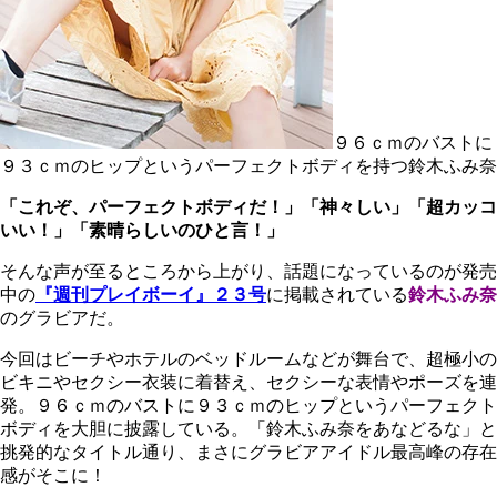
９６ｃｍのバストに
９３ｃｍのヒップというパーフェクトボディを持つ鈴木ふみ奈
「これぞ、パーフェクトボディだ！」「神々しい」「超カッコ
いい！」「素晴らしいのひと言！」
そんな声が至るところから上がり、話題になっているのが発売
中の
『週刊プレイボーイ』２３号
に掲載されている
鈴木ふみ奈
のグラビアだ。
今回はビーチやホテルのベッドルームなどが舞台で、超極小の
ビキニやセクシー衣装に着替え、セクシーな表情やポーズを連
発。９６ｃｍのバストに９３ｃｍのヒップというパーフェクト
ボディを大胆に披露している。「鈴木ふみ奈をあなどるな」と
挑発的なタイトル通り、まさにグラビアアイドル最高峰の存在
感がそこに！