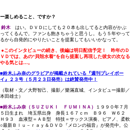
ー楽しめること、ですか？
鈴木
はい。ＤＶＤにしても２０本も出してると内容がかぶ
ってくるんで。ファンも飽きちゃうと思うし。もう５年やって
るから自発的にやりたいことを提案してもいいかなって。
●このインタビューの続き、後編は明日配信予定！ 昨年のＤ
ＶＤでは、あの“貝殻水着”を
自ら提案し
再現した彼女の次なる
やる気とは…。
■
鈴木ふみ奈
のグラビアが掲載されている『週刊プレイボー
イ』２３号（５月２３日発売）は絶賛発売中！
（取材・文／大野智己、撮影／樂滿直城、インタビュー撮影／
本田雄士）
■鈴木ふみ奈（ＳＵＺＵＫＩ ＦＵＭＩＮＡ）
１９９０年７月
５日生まれ 埼玉県出身 身長１６７ｃｍ Ｂ９６ Ｗ６２
Ｈ９３ 血液型＝ＡＢ型 特技＝サックス演奏、ピアノ、柔軟
○最新Ｂｌｕ－ｒａｙ＆ＤＶＤ『メロンの福音』が発売中。公