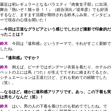
最近は初レギュラーとなるバラエティ『肉食女子部』に出演、
舞台『熱いぞ！猫ヶ谷 ！！』（総合演出／堤幸彦）でも好演
するなど、ますます活躍が期待される鈴木ふみ奈。インタビュ
ーで現在の心境を聞いた！
―今回は王道なグラビアという感じでしたけど撮影で印象的だ
ったことは？
鈴木
今回は『違和感』というテーマで。それがすごく新鮮で
したね。
―『違和感』ですか？
鈴木
例えば、ビーチではボンデージ衣装を着たり、ホテルの
ベットの上には蔦（つた）が生えててそれに絡まれてるとか。
シチュエーションは王道だけど、どれも初めての経験でした
（笑）。
―なるほど。確かに違和感アリアリです。あっ、この下着も実
は男モノなんだ（笑）！
鈴木
はい。男の人の下着を着けたのも初めてでしたね。で