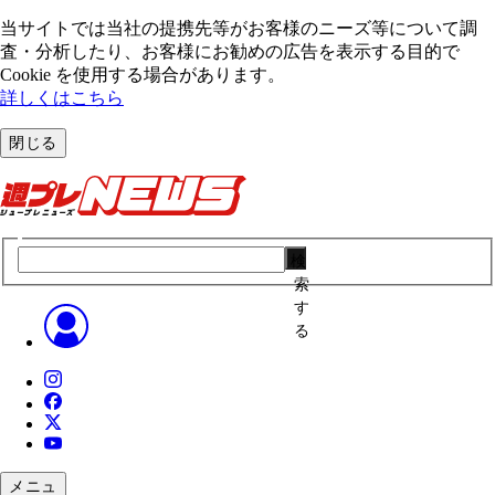
当サイトでは当社の提携先等がお客様のニーズ等について調
査・分析したり、お客様にお勧めの広告を表⽰する⽬的で
Cookie を使⽤する場合があります。
詳しくはこちら
閉じる
検
索
す
る
メニュ