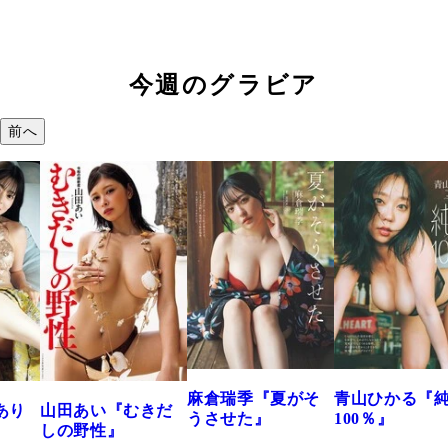
今週のグラビア
前へ
溝端 葵『もう
つの、あおい
で。』
2026年08月09日 12:
麻倉瑞季『夏がそ
青山ひかる『純度
きだ
うさせた』
100％』