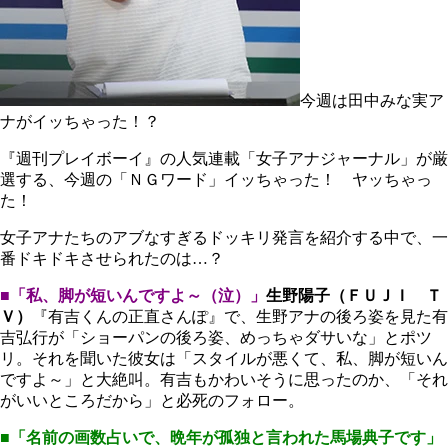
今週は田中みな実ア
ナがイッちゃった！？
『週刊プレイボーイ』の人気連載「女子アナジャーナル」が厳
選する、今週の「ＮＧワード」イッちゃった！ ヤッちゃっ
た！
女子アナたちのアブなすぎるドッキリ発言を紹介する中で、一
番ドキドキさせられたのは…？
■「私、脚が短いんですよ～（泣）」
生野陽子（ＦＵＪＩ Ｔ
Ｖ）
『有吉くんの正直さんぽ』で、生野アナの後ろ姿を見た有
吉弘行が「ショーパンの後ろ姿、めっちゃダサいな」とポツ
リ。それを聞いた彼女は「スタイルが悪くて、私、脚が短いん
ですよ～」と大絶叫。有吉もかわいそうに思ったのか、「それ
がいいところだから」と必死のフォロー。
■「名前の画数占いで、晩年が孤独と言われた馬場典子です」