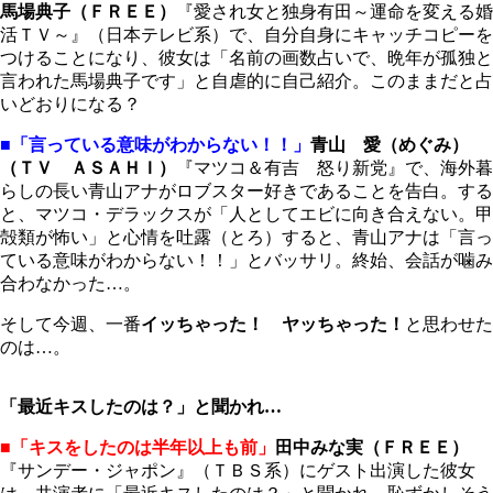
馬場典子（ＦＲＥＥ）
『愛され女と独身有田～運命を変える婚
活ＴＶ～』（日本テレビ系）で、自分自身にキャッチコピーを
つけることになり、彼女は「名前の画数占いで、晩年が孤独と
言われた馬場典子です」と自虐的に自己紹介。このままだと占
いどおりになる？
■「言っている意味がわからない！！」
青山 愛（めぐみ）
（ＴＶ ＡＳＡＨＩ）
『マツコ＆有吉 怒り新党』で、海外暮
らしの長い青山アナがロブスター好きであることを告白。する
と、マツコ・デラックスが「人としてエビに向き合えない。甲
殻類が怖い」と心情を吐露（とろ）すると、青山アナは「言っ
ている意味がわからない！！」とバッサリ。終始、会話が噛み
合わなかった…。
そして今週、一番
イッちゃった！ ヤッちゃった！
と思わせた
のは…。
「最近キスしたのは？」と聞かれ…
■「キスをしたのは半年以上も前」
田中みな実（ＦＲＥＥ）
『サンデー・ジャポン』（ＴＢＳ系）にゲスト出演した彼女