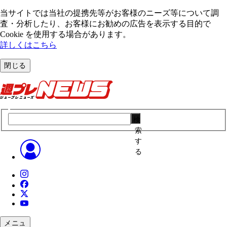
当サイトでは当社の提携先等がお客様のニーズ等について調
査・分析したり、お客様にお勧めの広告を表⽰する⽬的で
Cookie を使⽤する場合があります。
詳しくはこちら
閉じる
検
索
す
る
メニュ