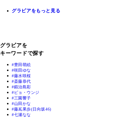
グラビアをもっと見る
グラビアを
キーワードで探す
豊田萌絵
咲田ゆな
藤水咲桜
斎藤恭代
鍛治島彩
ピョ・ウンジ
三園響子
山田かな
藤嶌果歩(日向坂46)
七瀬なな