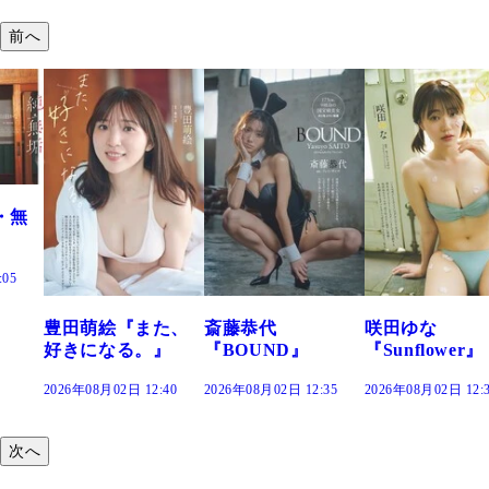
前へ
た、
斎藤恭代
咲田ゆな
藤水咲桜『花
』
『BOUND』
『Sunflower』
だまり』
:40
2026年08月02日 12:35
2026年08月02日 12:30
2026年08月02日 12:
次へ