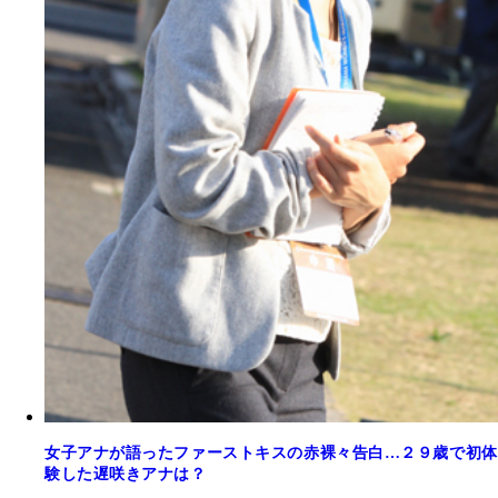
女子アナが語ったファーストキスの赤裸々告白…２９歳で初体
験した遅咲きアナは？