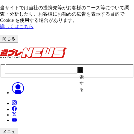
当サイトでは当社の提携先等がお客様のニーズ等について調
査・分析したり、お客様にお勧めの広告を表⽰する⽬的で
Cookie を使⽤する場合があります。
詳しくはこちら
閉じる
検
索
す
る
メニュ