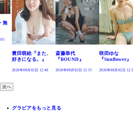
た、
斎藤恭代
咲田ゆな
藤水咲桜『花
』
『BOUND』
『Sunflower』
だまり』
:40
2026年08月02日 12:35
2026年08月02日 12:30
2026年08月02日 12:
次へ
グラビアをもっと見る