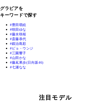
グラビアを
キーワードで探す
豊田萌絵
咲田ゆな
藤水咲桜
斎藤恭代
鍛治島彩
ピョ・ウンジ
三園響子
山田かな
藤嶌果歩(日向坂46)
七瀬なな
注目モデル