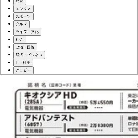
総合
エンタメ
スポーツ
クルマ
ライフ・文化
社会
政治・国際
経済・ビジネス
IT・科学
グラビア