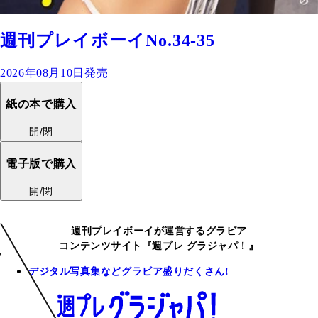
週刊プレイボーイNo.34-35
2026年08月10日発売
紙の本で購入
開/閉
電子版で購入
開/閉
週刊プレイボーイが運営するグラビア
コンテンツサイト『週プレ グラジャパ！』
デジタル写真集などグラビア盛りだくさん!