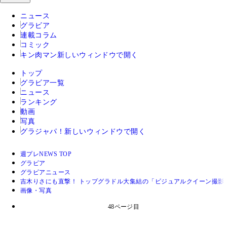
ニュース
グラビア
連載コラム
コミック
キン肉マン
新しいウィンドウで開く
トップ
グラビア一覧
ニュース
ランキング
動画
写真
グラジャパ！
新しいウィンドウで開く
週プレNEWS TOP
グラビア
グラビアニュース
吉木りさにも直撃！ トップグラドル大集結の「ビジュアルクイーン撮影
画像・写真
48ページ目