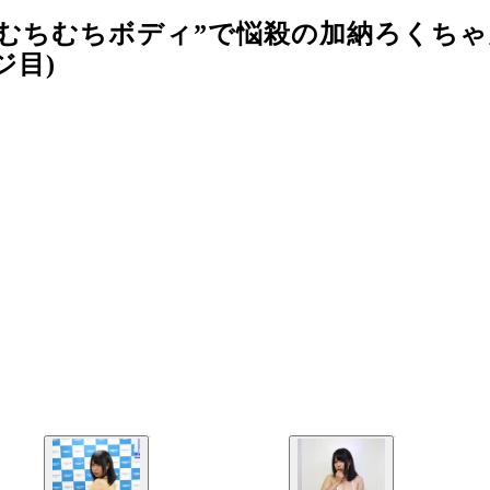
“むちむちボディ”で悩殺の加納ろくち
ジ目)