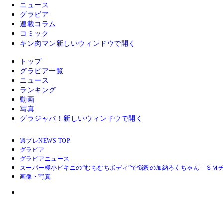
ニュース
グラビア
連載コラム
コミック
キン肉マン
新しいウィンドウで開く
トップ
グラビア一覧
ニュース
ランキング
動画
写真
グラジャパ！
新しいウィンドウで開く
週プレNEWS TOP
グラビア
グラビアニュース
スーパー極小ビキニの“むちむちボディ”で悩殺の加納ろくちゃん「ＳＭ
画像・写真