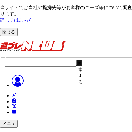
当サイトでは当社の提携先等がお客様のニーズ等について調査・
ります。
詳しくはこちら
閉じる
検
索
す
る
メニュ