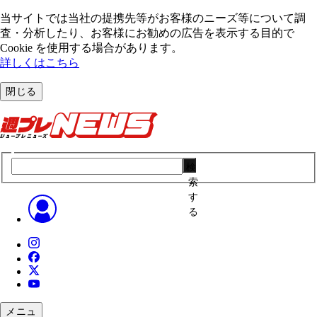
当サイトでは当社の提携先等がお客様のニーズ等について調
査・分析したり、お客様にお勧めの広告を表⽰する⽬的で
Cookie を使⽤する場合があります。
詳しくはこちら
閉じる
検
索
す
る
メニュ