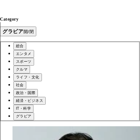
Category
グラビア
開/閉
総合
エンタメ
スポーツ
クルマ
ライフ・文化
社会
政治・国際
経済・ビジネス
IT・科学
グラビア