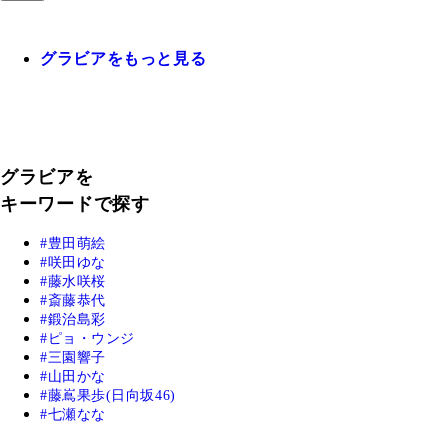
グラビアをもっと見る
グラビアを
キーワードで探す
豊田萌絵
咲田ゆな
藤水咲桜
斎藤恭代
鍛治島彩
ピョ・ウンジ
三園響子
山田かな
藤嶌果歩(日向坂46)
七瀬なな