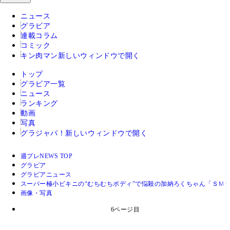
ニュース
グラビア
連載コラム
コミック
キン肉マン
新しいウィンドウで開く
トップ
グラビア一覧
ニュース
ランキング
動画
写真
グラジャパ！
新しいウィンドウで開く
週プレNEWS TOP
グラビア
グラビアニュース
スーパー極小ビキニの“むちむちボディ”で悩殺の加納ろくちゃん「ＳＭ
画像・写真
6ページ目