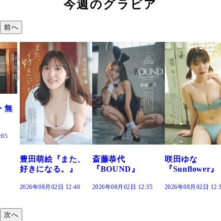
今週のグラビア
前へ
田萌絵『また、
斎藤恭代
咲田ゆな
藤
きになる。』
『BOUND』
『Sunflower』
だ
26年08月02日 12:40
2026年08月02日 12:35
2026年08月02日 12:30
202
次へ