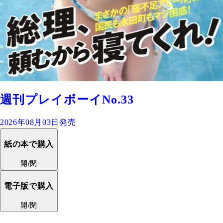
週刊プレイボーイNo.33
2026年08月03日発売
紙の本で購入
開/閉
電子版で購入
開/閉