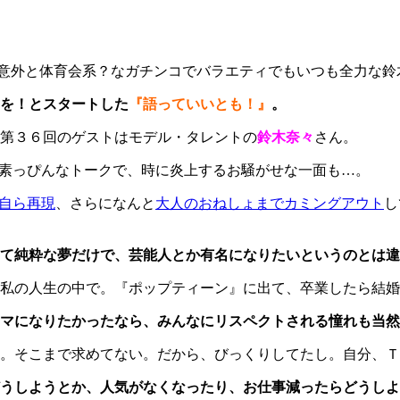
意外と体育会系？なガチンコでバラエティでもいつも全力な鈴
”を！とスタートした
『語っていいとも！』
。
第３６回のゲストはモデル・タレントの
鈴木奈々
さん。
の素っぴんなトークで、時に炎上するお騒がせな一面も…。
を自ら再現
、さらになんと
大人のおねしょまでカミングアウト
し
て純粋な夢だけで、芸能人とか有名になりたいというのとは違
私の人生の中で。『ポップティーン』に出て、卒業したら結婚
マになりたかったなら、みんなにリスペクトされる憧れも当然
。そこまで求めてない。だから、びっくりしてたし。自分、Ｔ
うしようとか、人気がなくなったり、お仕事減ったらどうしよ