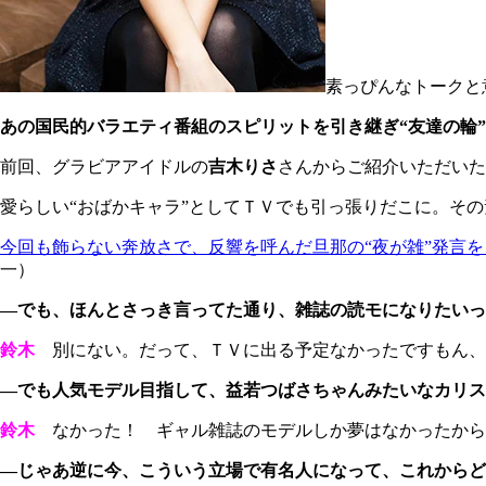
素っぴんなトークと
あの国民的バラエティ番組のスピリットを引き継ぎ“友達の輪
前回、グラビアアイドルの
吉木りさ
さんからご紹介いただいた
愛らしい“おばかキャラ”としてＴＶでも引っ張りだこに。そ
今回も飾らない奔放さで、反響を呼んだ旦那の“夜が雑”発言
一）
―でも、ほんとさっき言ってた通り、雑誌の読モになりたいっ
鈴木
別にない。だって、ＴＶに出る予定なかったですもん、
―でも人気モデル目指して、益若つばさちゃんみたいなカリス
鈴木
なかった！ ギャル雑誌のモデルしか夢はなかったから
―じゃあ逆に今、こういう立場で有名人になって、これからど