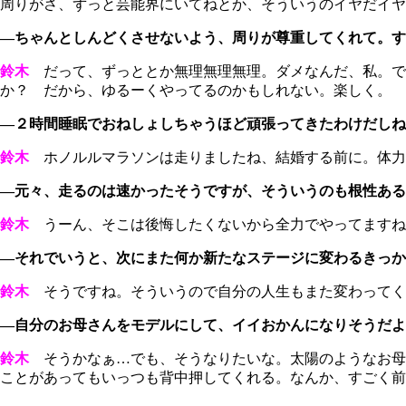
周りがさ、ずっと芸能界にいてねとか、そういうのイヤだイヤ
―ちゃんとしんどくさせないよう、周りが尊重してくれて。す
鈴木
だって、ずっととか無理無理無理。ダメなんだ、私。でも
か？ だから、ゆるーくやってるのかもしれない。楽しく。
―２時間睡眠でおねしょしちゃうほど頑張ってきたわけだしね
鈴木
ホノルルマラソンは走りましたね、結婚する前に。体力
―元々、走るのは速かったそうですが、そういうのも根性ある
鈴木
うーん、そこは後悔したくないから全力でやってますね
―それでいうと、次にまた何か新たなステージに変わるきっか
鈴木
そうですね。そういうので自分の人生もまた変わってく
―自分のお母さんをモデルにして、イイおかんになりそうだよ
鈴木
そうかなぁ…でも、そうなりたいな。太陽のようなお母
ことがあってもいっつも背中押してくれる。なんか、すごく前