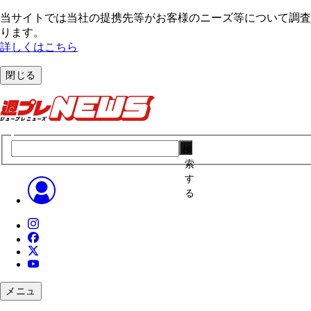
当サイトでは当社の提携先等がお客様のニーズ等について調査・
ります。
詳しくはこちら
閉じる
検
索
す
る
メニュ