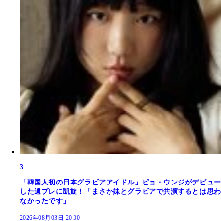
3
「韓国人初の日本グラビアアイドル」ピョ・ウンジがデビュー
した週プレに凱旋！「まさか妹とグラビアで共演するとは思わ
なかったです」
2026年08月03日 20:00