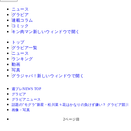
ニュース
グラビア
連載コラム
コミック
キン肉マン
新しいウィンドウで開く
トップ
グラビア一覧
ニュース
ランキング
動画
写真
グラジャパ！
新しいウィンドウで開く
週プレNEWS TOP
グラビア
グラビアニュース
話題の“モグラ”新星・松川菜々花はかなりの負けず嫌い？ グラビア競
画像・写真
2ページ目