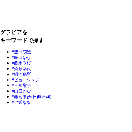
グラビアを
キーワードで探す
豊田萌絵
咲田ゆな
藤水咲桜
斎藤恭代
鍛治島彩
ピョ・ウンジ
三園響子
山田かな
藤嶌果歩(日向坂46)
七瀬なな