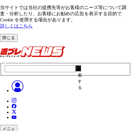
当サイトでは当社の提携先等がお客様のニーズ等について調
査・分析したり、お客様にお勧めの広告を表⽰する⽬的で
Cookie を使⽤する場合があります。
詳しくはこちら
閉じる
検
索
す
る
メニュ