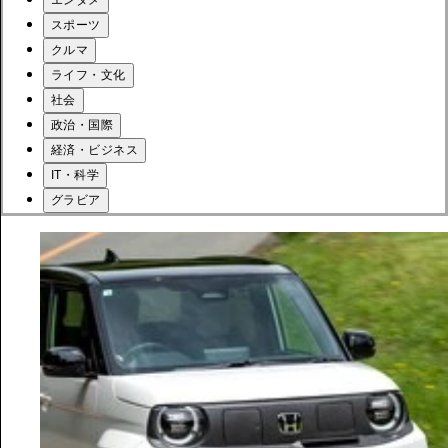
エンタメ
スポーツ
クルマ
ライフ・文化
社会
政治・国際
経済・ビジネス
IT・科学
グラビア