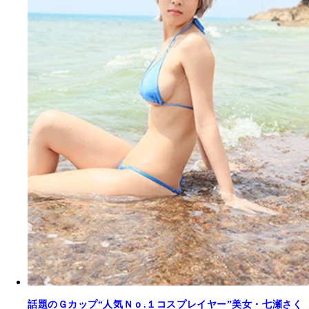
話題のＧカップ“人気Ｎｏ.１コスプレイヤー”美女・七瀬さく