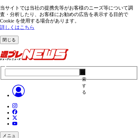
当サイトでは当社の提携先等がお客様のニーズ等について調
査・分析したり、お客様にお勧めの広告を表⽰する⽬的で
Cookie を使⽤する場合があります。
詳しくはこちら
閉じる
検
索
す
る
メニュ