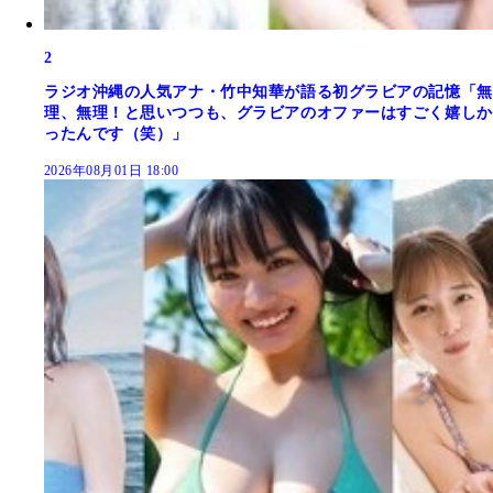
2
ラジオ沖縄の人気アナ・竹中知華が語る初グラビアの記憶「無
理、無理！と思いつつも、グラビアのオファーはすごく嬉しか
ったんです（笑）」
2026年08月01日 18:00