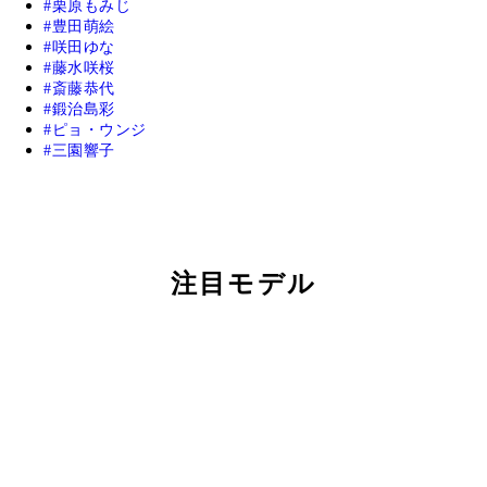
栗原もみじ
豊田萌絵
咲田ゆな
藤水咲桜
斎藤恭代
鍛治島彩
ピョ・ウンジ
三園響子
注目モデル