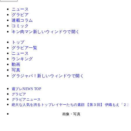
ニュース
グラビア
連載コラム
コミック
キン肉マン
新しいウィンドウで開く
トップ
グラビア一覧
ニュース
ランキング
動画
写真
グラジャパ！
新しいウィンドウで開く
週プレNEWS TOP
グラビア
グラビアニュース
絶大な人気を誇るトップレイヤーたちの素顔 【第３回】 伊織もえ「２
画像・写真