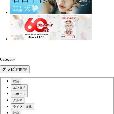
Category
グラビア
開/閉
総合
エンタメ
スポーツ
クルマ
ライフ・文化
社会