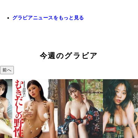
グラビアニュースをもっと見る
今週のグラビア
前へ
溝端
つの
で。