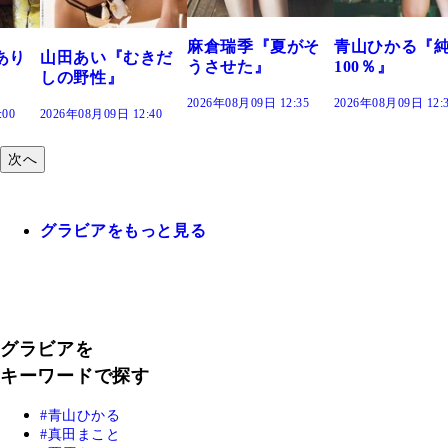
2026年
麻倉瑞季『夏がそ
青山ひかる『純度
あい『むきだ
うさせた』
100％』
野性』
2026年08月09日 12:35
2026年08月09日 12:30
年08月09日 12:40
次へ
グラビアをもっと見る
グラビアを
キーワードで探す
青山ひかる
真田まこと