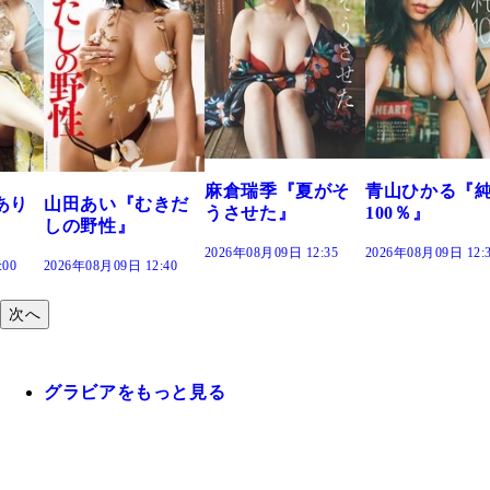
麻倉瑞季『夏がそ
青山ひかる『
あり
山田あい『むきだ
うさせた』
100％』
しの野性』
2026年08月09日 12:35
2026年08月09日 12:
:00
2026年08月09日 12:40
次へ
グラビアをもっと見る