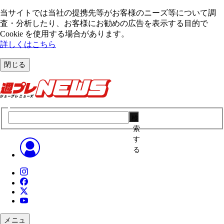
当サイトでは当社の提携先等がお客様のニーズ等について調
査・分析したり、お客様にお勧めの広告を表⽰する⽬的で
Cookie を使⽤する場合があります。
詳しくはこちら
閉じる
検
索
す
る
メニュ