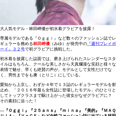
大人気モデル・林田岬優が初水着グラビアを披露！
専属モデルである『Ｏｇｇｉ』など数々のファッション誌でレ
ギュラーを務める
林田岬優
（みゆ）が発売中の
『週刊プレイボ
ーイ』３２号
で初グラビアに挑戦した。
初水着を披露した誌面では、磨き上げられたスレンダーなスタ
イルはもちろん、クールな美しさから天真爛漫な笑顔と様々な
表情で魅せ、早くも絶賛の声が。モデルとして女性だけでな
く、男性までをも虜（とりこ）にしている。
愛知から上京し、わずか４年で１３誌のレギュラーモデルを射
止め、「２０１６年最も女性誌に登場したモデル」のひとりと
してトップクラスまで駆け上がった彼女がなぜグラビアに？
その素顔に迫った！
―『Ｏｇｇｉ』『２５ａｎｓ』『ｍｉｎａ』『美的』『ＭＡＱ
ＵＩＡ』『ＶｏＣＥ』など女性ファッション誌に出ている林田