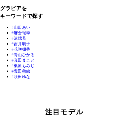
グラビアを
キーワードで探す
山田あい
麻倉瑞季
溝端葵
吉井明子
花咲楓香
青山ひかる
真田まこと
栗原もみじ
豊田萌絵
咲田ゆな
注目モデル