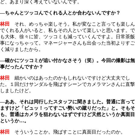
ど、あまり深く考えていないんです。
―ちゃんとツッコんでくれる人とか合わないんですか？
林田
それ、めっちゃ楽しそう。私が変なこと言っても楽しん
でくれる人がいると、私もその人といて楽しいと思います。で
も大体、徐々に皆、ツッコミも減っていくんですよ。日常茶飯
事になっちゃって。マネージャーさんも出会った当初よりすご
く減りましたから。
―確かにツッコミが追い付かなさそう（笑）。今回の撮影は無
事だったんですか？
林田
細かいのはあったのかもしれないですけど大丈夫でし
た。１回だけサンダルを飛ばすシーンでカメラマンさんに直撃
しましたけど。
―ああ、それは同行したスタッフに聞きました。普通に言って
ますけど「ビュッ！ってすごい勢いの蹴りだった」と。そもそ
も、普通はカメラを狙わないはずですけど天然というか真面目
というか…。
林田
そういうことか。飛ばすことに真面目だったのか。