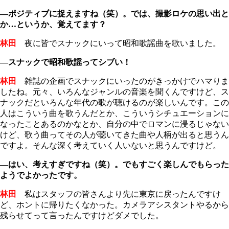
―ポジティブに捉えますね（笑）。では、撮影ロケの思い出と
か…というか、覚えてます？
林田
夜に皆でスナックにいって昭和歌謡曲を歌いました。
―スナックで昭和歌謡ってシブい！
林田
雑誌の企画でスナックにいったのがきっかけでハマりま
したね。元々、いろんなジャンルの音楽を聞くんですけど、ス
ナックだといろんな年代の歌が聴けるのが楽しいんです。この
人はこういう曲を歌うんだとか、こういうシチュエーションに
なったことあるのかなとか、自分の中でロマンに浸るじゃない
けど、歌う曲ってその人が聴いてきた曲や人柄が出ると思うん
ですよ。そんな深く考えていく人いないと思うんですけど。
―はい、考えすぎですね（笑）。でもすごく楽しんでもらった
ようでよかったです。
林田
私はスタッフの皆さんより先に東京に戻ったんですけ
ど、ホントに帰りたくなかった。カメラアシスタントやるから
残らせてって言ったんですけどダメでした。