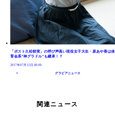
「ポスト久松郁実」の呼び声高い現役女子大生・原あや香は体
育会系“神グラドル”も継承！？
2017年07月12日 00:00
グラビアニュース
関連ニュース