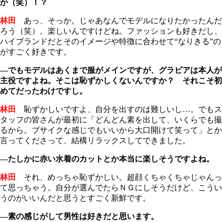
か（笑）！？
林田
あっ、そっか。じゃあなんでモデルになりたかったんだ
ろう（笑）。楽しいんですけどね。ファッションも好きだし、
ハイブランドだとそのイメージや特徴に合わせて“なりきる”の
がすごく好きです。
―でもモデルはあくまで服がメインですが、グラビアは本人が
主役ですよね。そこは恥ずかしくないんですか？ それこそ初
めてだったわけですし。
林田
恥ずかしいですよ、自分を出すのは難しいし…。でもス
タッフの皆さんが最初に「どんどん素を出して、いくらでも撮
るから。ブサイクな感じでもいいから大口開けて笑って」とか
言ってくださって、結構リラックスしてできました。
―たしかに赤い水着のカットとか本当に楽しそうですよね。
林田
それ、めっちゃ恥ずかしい。超顔くちゃくちゃじゃんっ
て思っちゃう。自分が選んでたらＮＧにしそうだけど、こうい
うのがいいんだと思うとすごく新鮮です。
―素の感じがして男性は好きだと思います。