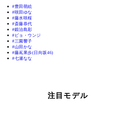
豊田萌絵
咲田ゆな
藤水咲桜
斎藤恭代
鍛治島彩
ピョ・ウンジ
三園響子
山田かな
藤嶌果歩(日向坂46)
七瀬なな
注目モデル