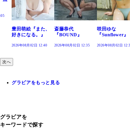
:05
豊田萌絵『また、
斎藤恭代
咲田ゆな
好きになる。』
『BOUND』
『Sunflower』
2026年08月02日 12:40
2026年08月02日 12:35
2026年08月02日 12:
次へ
グラビアをもっと見る
グラビアを
キーワードで探す