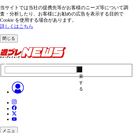
当サイトでは当社の提携先等がお客様のニーズ等について調
査・分析したり、お客様にお勧めの広告を表⽰する⽬的で
Cookie を使⽤する場合があります。
詳しくはこちら
閉じる
検
索
す
る
メニュ