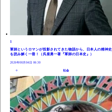
1
軍師というロマンが投影されてきた物語から、日本人の精神史
を読み解く一冊！（呉座勇一著『軍師の日本史』）
2026年08月04日 06:30
社会