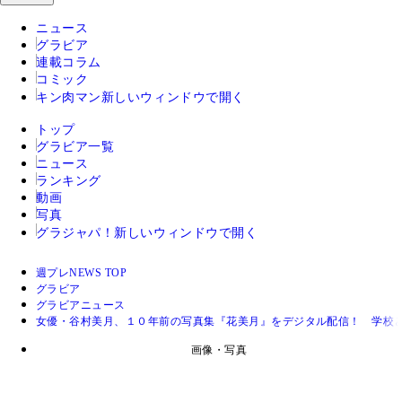
ニュース
グラビア
連載コラム
コミック
キン肉マン
新しいウィンドウで開く
トップ
グラビア一覧
ニュース
ランキング
動画
写真
グラジャパ！
新しいウィンドウで開く
週プレNEWS TOP
グラビア
グラビアニュース
女優・谷村美月、１０年前の写真集『花美月』をデジタル配信！ 学校
画像・写真