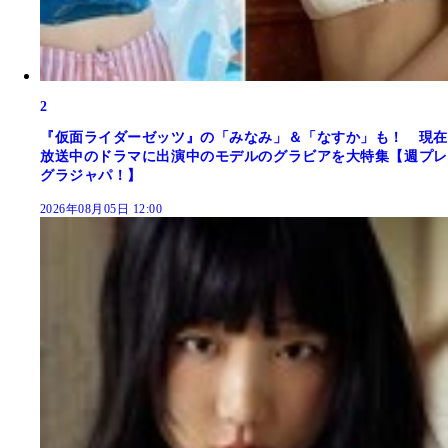
2
『仮面ライダーゼッツ』の「みなみ」＆「なすか」も！ 現在
放送中のドラマに出演中のモデルのグラビアを大特集【週プレ
グラジャパ！】
2026年08月05日 12:00