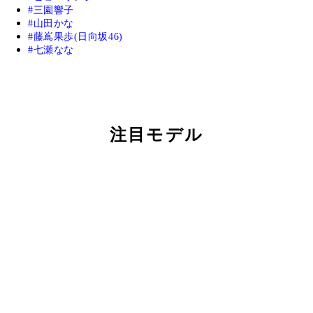
三園響子
山田かな
藤嶌果歩(日向坂46)
七瀬なな
注目モデル