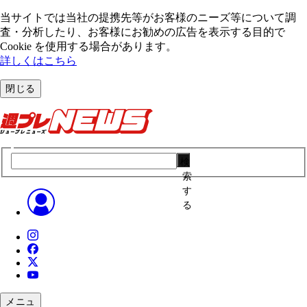
当サイトでは当社の提携先等がお客様のニーズ等について調
査・分析したり、お客様にお勧めの広告を表⽰する⽬的で
Cookie を使⽤する場合があります。
詳しくはこちら
閉じる
検
索
す
る
メニュ