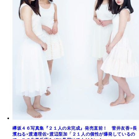
欅坂４６写真集『２１人の未完成』発売直前！ 菅井友香×長
濱ねる×渡邉理佐×渡辺梨加「２１人の個性が爆発しているの