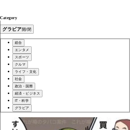
Category
グラビア
開/閉
総合
エンタメ
スポーツ
クルマ
ライフ・文化
社会
政治・国際
経済・ビジネス
IT・科学
グラビア