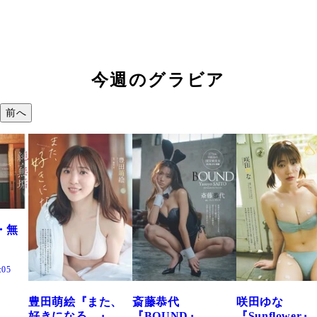
今週のグラビア
前へ
『また、
斎藤恭代
咲田ゆな
藤水咲桜
る。』
『BOUND』
『Sunflower』
だまり』