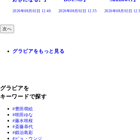
日 12:40
2026年08月02日 12:35
2026年08月02日 12:30
2026年08月02日
次へ
グラビアをもっと見る
グラビアを
キーワードで探す
豊田萌絵
咲田ゆな
藤水咲桜
斎藤恭代
鍛治島彩
ピョ・ウンジ