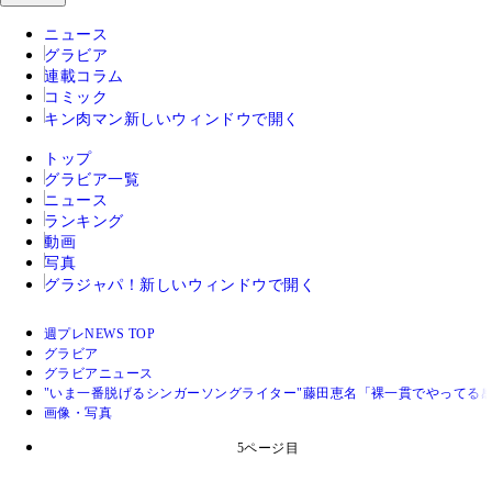
ニュース
グラビア
連載コラム
コミック
キン肉マン
新しいウィンドウで開く
トップ
グラビア一覧
ニュース
ランキング
動画
写真
グラジャパ！
新しいウィンドウで開く
週プレNEWS TOP
グラビア
グラビアニュース
"いま一番脱げるシンガーソングライター"藤田恵名「裸一貫でやってる
画像・写真
5ページ目