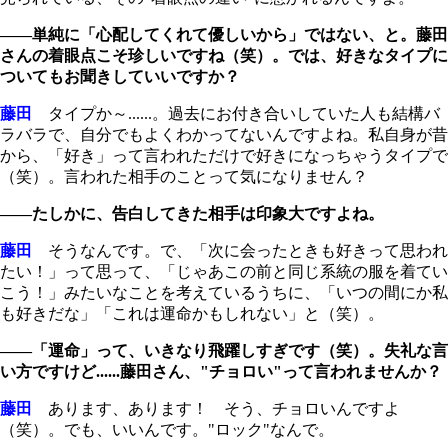
――単純に「心配してくれて優しいから」ではない、と。藤田
さんの着眼点こそ珍しいですね（笑）。では、好きなタイプに
ついてもお聞きしていいですか？
藤田
タイプか～......。過去にお付き合いしていた人も結構バ
ラバラで、自分でもよくわかってないんですよね。私自身が昔
から、「好き」って言われただけで好きになっちゃうタイプで
（笑）。言われた相手のことって気になりません？
――たしかに、告白してきた相手は印象大ですよね。
藤田
そうなんです。で、「次に会ったときも好きって思われ
たい！」って思って、「じゃあこの前と同じ系統の服を着てい
こう！」みたいなことを考えているうちに、「いつの間にか私
も好きだな」「これは運命かもしれない」と（笑）。
――「運命」って、いきなり飛躍しすぎです（笑）。失礼な言
い方ですけど......藤田さん、"チョロい"って言われませんか？
藤田
あります、あります！ そう、チョロいんですよ
（笑）。でも、いいんです。"ロック"なんで。