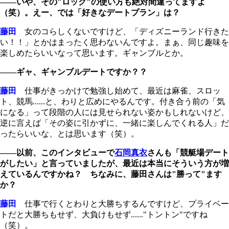
――いや、その"ロック"の使い方も絶対間違ってますよ
（笑）。えー、では「好きなデートプラン」は？
藤田
女のコらしくないですけど、「ディズニーランド行きた
い！！」とかはまったく思わないんですよ。まぁ、同じ趣味を
楽しめたらいいなって思います。ギャンブルとか。
――ギャ、ギャンブルデートですか？？
藤田
仕事がきっかけで勉強し始めて、最近は麻雀、スロッ
ト、競馬......と、わりと広めにやるんです。付き合う前の「気
になる」って段階の人には見せられない姿かもしれないけど、
逆に言えば「その姿に引かずに、一緒に楽しんでくれる人」だ
ったらいいな、とは思います（笑）。
――以前、このインタビューで
石岡真衣
さんも「競艇場デート
がしたい」と言っていましたが、最近は本当にそういう方が増
えているんですかね？ ちなみに、藤田さんは"勝って"ます
か？
藤田
仕事で行くとわりと大勝ちするんですけど、プライベー
トだと大勝ちもせず、大負けもせず......"トントン"ですね
（笑）。