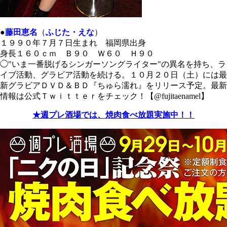
●
藤田恵名
（
ふじた・えな
）
１９９０年７月７日生まれ 福岡県出身
身長１６０ｃｍ Ｂ９０ Ｗ６０ Ｈ９０
◯"いま一番脱げるシンガーソングライター"の異名を持ち、ラ
イブ活動、グラビア活動を続ける。１０月２０日（土）には最
新グラビアＤＶＤ＆ＢＤ『ちゅら濡れ』をリリース予定。最新
情報は公式Ｔｗｉｔｔｅｒをチェック！【@fujitaenamel】
★週プレ酒場では、焼肉食べ放題実施中！！