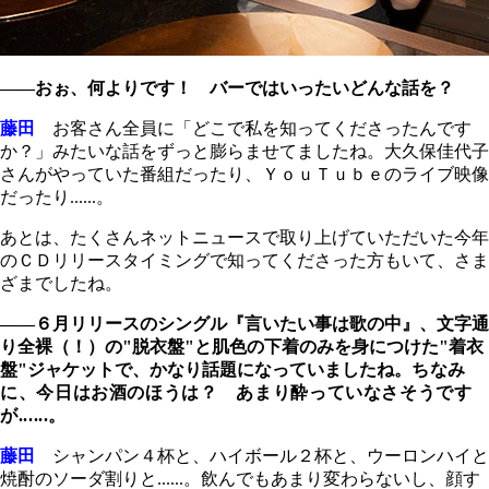
――おぉ、何よりです！ バーではいったいどんな話を？
藤田
お客さん全員に「どこで私を知ってくださったんです
か？」みたいな話をずっと膨らませてましたね。大久保佳代子
さんがやっていた番組だったり、ＹｏｕＴｕｂｅのライブ映像
だったり......。
あとは、たくさんネットニュースで取り上げていただいた今年
のＣＤリリースタイミングで知ってくださった方もいて、さま
ざまでしたね。
――６月リリースのシングル『言いたい事は歌の中』、文字通
り全裸（！）の"脱衣盤"と肌色の下着のみを身につけた"着衣
盤"ジャケットで、かなり話題になっていましたね。
ちなみ
に、今日はお酒のほうは？ あまり酔っていなさそうです
が......。
藤田
シャンパン４杯と、ハイボール２杯と、ウーロンハイと
焼酎のソーダ割りと......。飲んでもあまり変わらないし、顔す