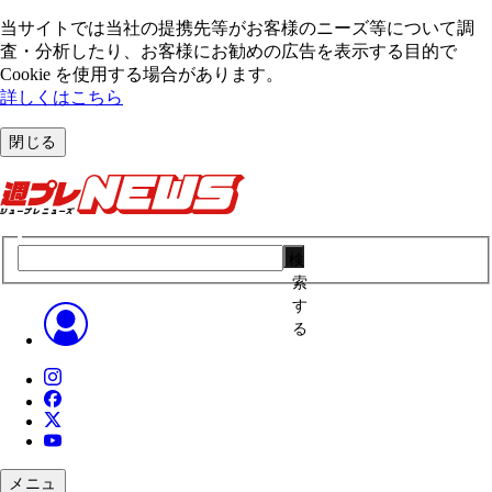
当サイトでは当社の提携先等がお客様のニーズ等について調
査・分析したり、お客様にお勧めの広告を表⽰する⽬的で
Cookie を使⽤する場合があります。
詳しくはこちら
閉じる
検
索
す
る
メニュ