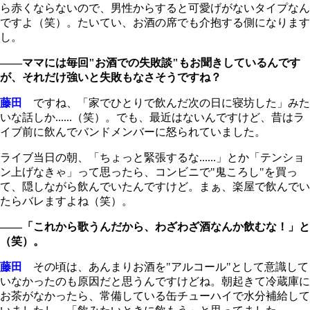
ら赤くならないので、男性からすると可愛げがないタイプなん
ですよ（笑）。たいてい、お酒の席でも介抱する側になります
し。
――ママには毎回"お酒での失敗談"もお聞きしているんです
が、それだけ強いと失敗もなさそうですね？
藤田
ですね、「家でひとりで飲んだ次の日に寝坊した」みた
いな話しか......（笑）。でも、最近はないんですけど、昔はラ
イブ前に飲んでバンドメンバーに怒られていました。
ライブ当日の朝、「ちょっと緊張するな......」とか「テンショ
ン上げなきゃ」って思ったら、コンビニで"鬼ころし"を買っ
て、隠しながら飲んでいたんですけど。まぁ、楽屋で飲んでい
たらバレますよね（笑）。
――「これから歌うんだから、わざわざ酒なんか飲むな！」と
（笑）。
藤田
その頃は、あんまりお酒を"アルコール"として意識して
いなかったのも原因だと思うんですけどね。朝起きて冷蔵庫に
お茶がなかったら、常備している缶チューハイで水分補給して