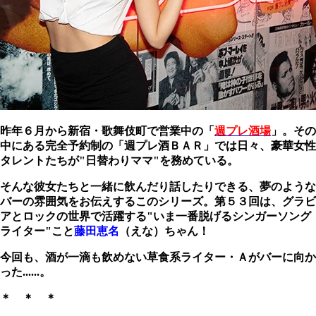
昨年６月から新宿・歌舞伎町で営業中の「
週プレ酒場
」。その
中にある完全予約制の「週プレ酒ＢＡＲ」では日々、豪華女性
タレントたちが"日替わりママ"を務めている。
そんな彼女たちと一緒に飲んだり話したりできる、夢のような
バーの雰囲気をお伝えするこのシリーズ。第５３回は、グラビ
アとロックの世界で活躍する"いま一番脱げるシンガーソング
ライター"こと
藤田恵名
（えな）ちゃん！
今回も、酒が一滴も飲めない草食系ライター・Ａがバーに向か
った......。
＊ ＊ ＊