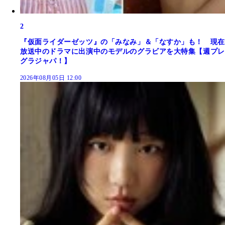
2
『仮面ライダーゼッツ』の「みなみ」＆「なすか」も！ 現在
放送中のドラマに出演中のモデルのグラビアを大特集【週プレ
グラジャパ！】
2026年08月05日 12:00