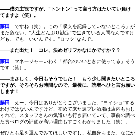
――僕の主観ですが、"トントン"って言う方はたいてい負け
てますよ（笑）。
藤田
ですね（笑）。この「収支を記録していないところ」が
また危ない、"人生どんぶり勘定"で生きている人間なんですけ
ども。でも、いいんです。"ロック"なんで。
――また出た！ コレ、決めゼリフかなにかですか？？
藤田
マネージャーいわく「都合のいいときに使ってる」そう
です（笑）。
――まさしく、今日もそうでした！ もう少し聞きたいところ
ですが、そろそろお時間なので。最後に、読者へひと言お願い
します！
藤田
えー、今日はありがとうございました。"ヨイショ"する
わけではないんですけど、初めて来た週プレ酒場は店内もおし
ゃれで、スタッフさんの気遣いも行き届いていて、事前の調べ
た食べログの評価が高い理由もすごくわかりました（笑）。
ぜひとも足を運んでみてほしいですし、私自身もまた、なにか