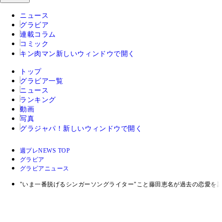
ニュース
グラビア
連載コラム
コミック
キン肉マン
新しいウィンドウで開く
トップ
グラビア一覧
ニュース
ランキング
動画
写真
グラジャパ！
新しいウィンドウで開く
週プレNEWS TOP
グラビア
グラビアニュース
"いま一番脱げるシンガーソングライター"こと藤田恵名が過去の恋愛を語