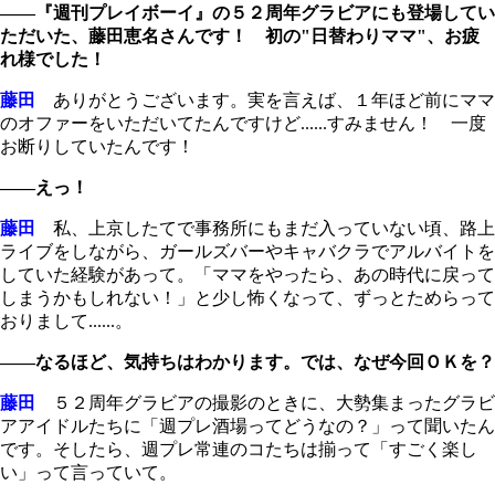
――『週刊プレイボーイ』の５２周年グラビアにも登場してい
ただいた、藤田恵名さんです！ 初の"日替わりママ"、お疲
れ様でした！
藤田
ありがとうございます。実を言えば、１年ほど前にママ
のオファーをいただいてたんですけど......すみません！ 一度
お断りしていたんです！
――えっ！
藤田
私、上京したてで事務所にもまだ入っていない頃、路上
ライブをしながら、ガールズバーやキャバクラでアルバイトを
していた経験があって。「ママをやったら、あの時代に戻って
しまうかもしれない！」と少し怖くなって、ずっとためらって
おりまして......。
――なるほど、気持ちはわかります。では、なぜ今回ＯＫを？
藤田
５２周年グラビアの撮影のときに、大勢集まったグラビ
アアイドルたちに「週プレ酒場ってどうなの？」って聞いたん
です。そしたら、週プレ常連のコたちは揃って「すごく楽し
い」って言っていて。