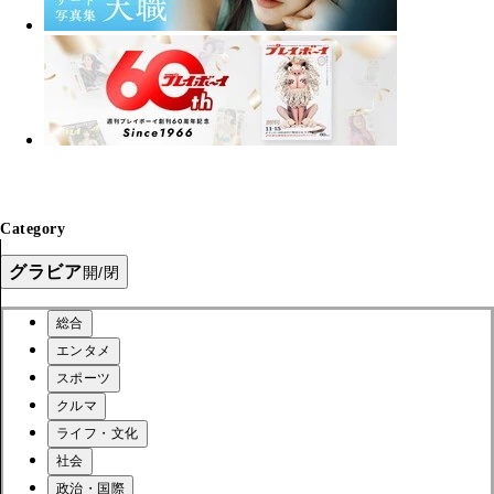
Category
グラビア
開/閉
総合
エンタメ
スポーツ
クルマ
ライフ・文化
社会
政治・国際