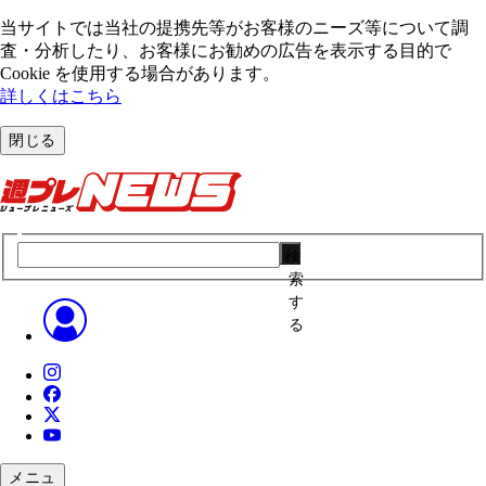
当サイトでは当社の提携先等がお客様のニーズ等について調
査・分析したり、お客様にお勧めの広告を表⽰する⽬的で
Cookie を使⽤する場合があります。
詳しくはこちら
閉じる
検
索
す
る
メニュ