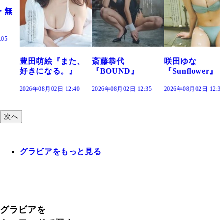
た、
斎藤恭代
咲田ゆな
藤水咲桜『花
』
『BOUND』
『Sunflower』
だまり』
:40
2026年08月02日 12:35
2026年08月02日 12:30
2026年08月02日 12:
次へ
グラビアをもっと見る
グラビアを