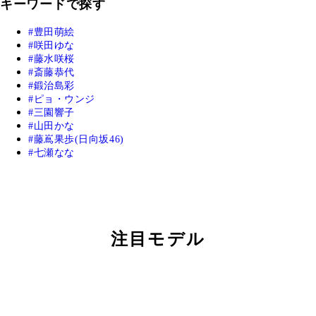
キーワードで探す
豊田萌絵
咲田ゆな
藤水咲桜
斎藤恭代
鍛治島彩
ピョ・ウンジ
三園響子
山田かな
藤嶌果歩(日向坂46)
七瀬なな
注目モデル