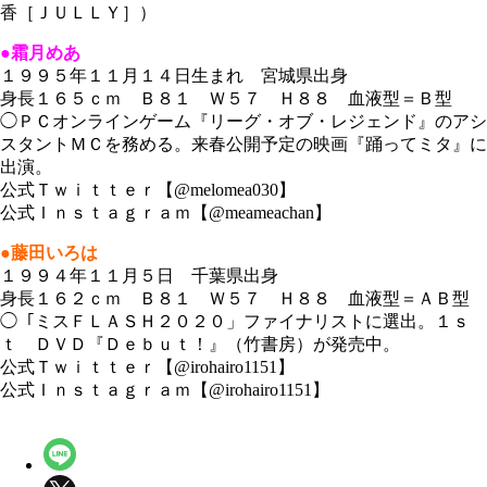
香［ＪＵＬＬＹ］）
●霜月めあ
１９９５年１１月１４日生まれ 宮城県出身
身長１６５ｃｍ Ｂ８１ Ｗ５７ Ｈ８８ 血液型＝Ｂ型
◯ＰＣオンラインゲーム『リーグ・オブ・レジェンド』のアシ
スタントＭＣを務める。来春公開予定の映画『踊ってミタ』に
出演。
公式Ｔｗｉｔｔｅｒ【@melomea030】
公式Ｉｎｓｔａｇｒａｍ【@meameachan】
●藤田いろは
１９９４年１１月５日 千葉県出身
身長１６２ｃｍ Ｂ８１ Ｗ５７ Ｈ８８ 血液型＝ＡＢ型
◯「ミスＦＬＡＳＨ２０２０」ファイナリストに選出。１ｓ
ｔ ＤＶＤ『Ｄｅｂｕｔ！』（竹書房）が発売中。
公式Ｔｗｉｔｔｅｒ【@irohairo1151】
公式Ｉｎｓｔａｇｒａｍ【@irohairo1151】