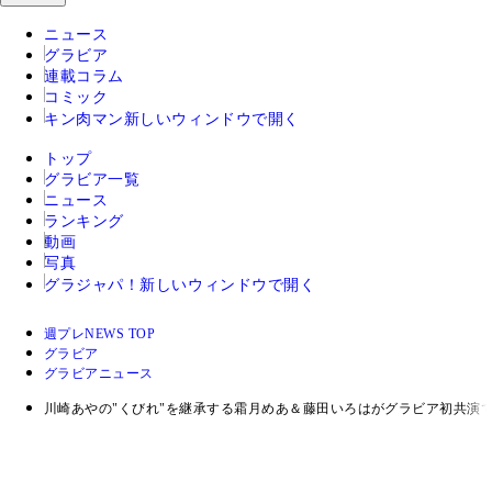
ニュース
グラビア
連載コラム
コミック
キン肉マン
新しいウィンドウで開く
トップ
グラビア一覧
ニュース
ランキング
動画
写真
グラジャパ！
新しいウィンドウで開く
週プレNEWS TOP
グラビア
グラビアニュース
川崎あやの"くびれ"を継承する霜月めあ＆藤田いろはがグラビア初共演