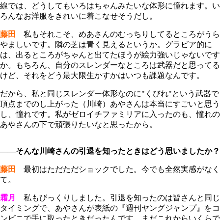
線では、どうしてもいろはちゃんみたいな体形に憧れます。い
ろんなお洋服をきれいに着こなせそうだし。
藤田
私もそれこそ、めあさんのむっちりしてるところがうら
やましいです。隣の芝は青く見えるというか。グラビア的に
は、出るところがちゃんと出てたほうが絵力強いじゃないです
か。もちろん、自分のスレンダーなところは武器だと思ってる
けど、それをどう最大限生かすかはいつも課題なんです。
だから、私と同じスレンダー体形なのに"くびれ"という武器で
頂点までのし上がった（川崎）あやさんは本当にすごいと思う
し、憧れです。私がゼロイチファミリアに入ったのも、憧れの
あやさんの下で頑張りたいなと思ったから。
――そんな川崎さんの引退を知ったときはどう思いましたか？
藤田
最初はただただショックでした。今でも全然実感がなく
て。
霜月
私もびっくりしました。引退を知ったのは皆さんと同じ
タイミングで、あやさんが表紙の『週刊ヤングジャンプ』をコ
ンビニで手に取ったときだったんです。まだこれからいくらで