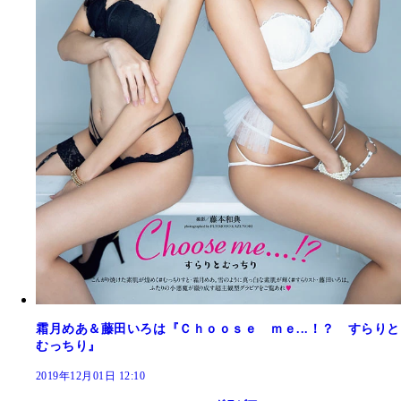
霜月めあ＆藤田いろは『Ｃｈｏｏｓｅ ｍｅ...！？ すらりと
むっちり』
2019年12月01日 12:10