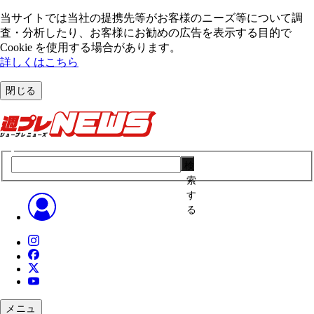
当サイトでは当社の提携先等がお客様のニーズ等について調
査・分析したり、お客様にお勧めの広告を表⽰する⽬的で
Cookie を使⽤する場合があります。
詳しくはこちら
閉じる
検
索
す
る
メニュ