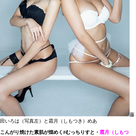
藤
田いろは（写真左）と霜月（しもつき）めあ
こんがり焼けた素肌が煌めく#むっちりすと・
霜月（しもつ