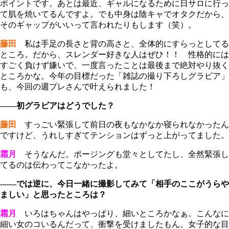
ポイントです。あとは最近、ギャルになるために日サロに行っ
て肌を焼いてるんですよ。でも中身は陰キャでオタクだから、
そのギャップがいいって言われたりもします（笑）。
藤田
私は手足の長さと背の高さと、全体的にすらっとしてる
ところ。だから、スレンダー好きな人はぜひ！！ 性格的には
すごく負けず嫌いで、一度言ったことは最後まで絶対やり抜く
ところかな。今年の目標だった「雑誌の撮り下ろしグラビア」
も、今回の週プレさんで叶えられました！
――初グラビアはどうでした？
藤田
すっごい緊張して前日の夜もなかなか寝られなかったん
ですけど、うれしすぎてテンションはずっと上がってました。
霜月
そうなんだ。ポージングも堂々としてたし、全然緊張し
てるのは伝わってこなかったよ。
――では逆に、今日一緒に撮影してみて「相手のここがうらや
ましい」と思ったところは？
霜月
いろはちゃんはやっぱり、細いところかなぁ。こんなに
細い女のコいるんだって、衝撃を受けましたもん。女子的な目