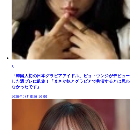
3
「韓国人初の日本グラビアアイドル」ピョ・ウンジがデビュー
した週プレに凱旋！「まさか妹とグラビアで共演するとは思わ
なかったです」
2026年08月03日 20:00