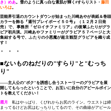
き）めあ
。雪のように真っ白な素肌が輝く#すらりスト・
藤田
いろは
。
芸能界引退のカウントダウンが始まった川崎あやが表紙＆巻頭
カラーを飾る
『週刊プレイボーイ５０号』（
１２月２日発
売）で、事務所「ゼロイチファミリア」の後輩
ふたりがグラ
ビア初共演。
川崎あやファミリーがグラビア５７ページと大
集結する号で、ふたり
の小悪魔が
超主観型グラビアを
織り成
す！
＊ ＊ ＊
■ないものねだりの"すらり"と"むっち
り"
――主人公の"ボク"を誘惑し合うストーリーのグラビアを展
開してもらったということで、お互いに自分のアピールポイン
トを教えてください！
霜月
私はやっぱり、くびれからお尻のライン。ウエストは締
まってるけどお尻はむっちりしてるので、その曲線がアピール