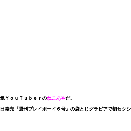
気ＹｏｕＴｕｂｅｒの
ねこあや
だ。
日発売『週刊プレイボーイ６号』の袋とじグラビアで初セクシ