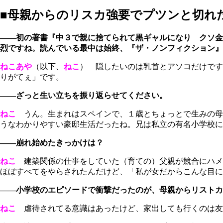
■母親からのリスカ強要でプツンと切れ
――初の著書『中３で親に捨てられて黒ギャルになり クソ金
烈ですね。読んでいる最中は始終、『ザ・ノンフィクション』
ねこあや
（以下、
ねこ
） 隠したいのは乳首とアソコだけです
りがてぇ」です。
――ざっと生い立ちを振り返らせてください。
ねこ
うん。生まれはスペインで、１歳とちょっとで生みの母
うなわかりやすい豪邸生活だったね。兄は私立の有名小学校に
――崩れ始めたきっかけは？
ねこ
建築関係の仕事をしていた（育ての）父親が競合にハメ
ほぼすべてをやらされたんだけど、「私が女だからこんな目に
――小学校のエピソードで衝撃だったのが、母親からリスト
ねこ
虐待されてる意識はあったけど、家出しても行くのは友