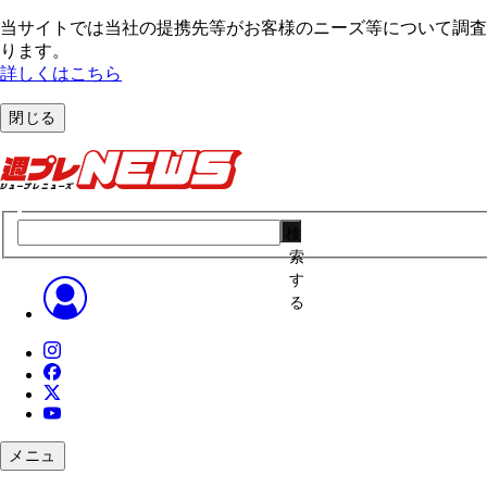
当サイトでは当社の提携先等がお客様のニーズ等について調査・
ります。
詳しくはこちら
閉じる
検
索
す
る
メニュ