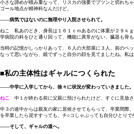
小さな諦めが積み重なって、リスカの強要でプツンと切れちゃ
ゴール地点が精神科なんだけど。
――病気ではないのに無理やり入院させられて。
ねこ 私あのとき、身長は１６１ｃｍあるのに体重が２９ｋｇ
学病院の科をひと通り回って、機能に異常がない、臓器も骨も
当時の記憶がしっかりあって、６人の大部屋に３人。前のベッ
なって思いながら、鏡でずっと自分の顔を見てましたね。私は
■私の主体性はギャルにつくられた
――中学に入学してから、徐々に状況が変わっていきました。
ねこ
中１が終わる前に父親に預けられたけど、すぐに見放さ
中３の途中からは親友の家に居候させてもらって、卒業間際、
を卒業したら泥すすっても、チ○コしゃぶっても自分ひとりで
――そして、ギャルの道へ。