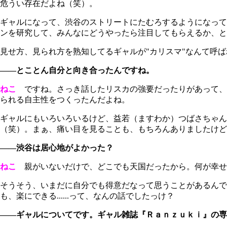
危うい存在だよね（笑）。
ギャルになって、渋谷のストリートにたむろするようになって
ンを研究して、みんなにどうやったら注目してもらえるか、と
見せ方、見られ方を熟知してるギャルが"カリスマ"なんて呼
――とことん自分と向き合ったんですね。
ねこ
ですね。さっき話したリスカの強要だったりがあって、
られる自主性をつくったんだよね。
ギャルにもいろいろいるけど、益若（ますわか）つばさちゃん
（笑）。まぁ、痛い目を見ることも、もちろんありましたけど
――渋谷は居心地がよかった？
ねこ
親がいないだけで、どこでも天国だったから。何が幸せ
そうそう、いまだに自分でも得意だなって思うことがあるん
も、楽にできる......って、なんの話でしたっけ？
――ギャルについてです。ギャル雑誌『Ｒａｎｚｕｋｉ』の専