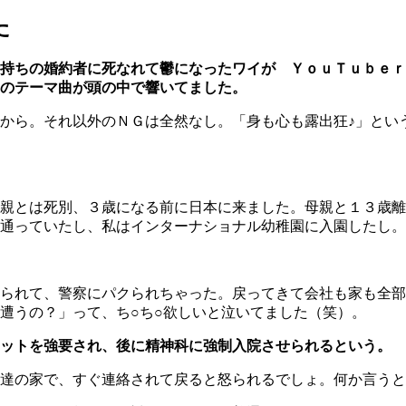
た
持ちの婚約者に死なれて鬱になったワイが ＹｏｕＴｕｂｅｒ
のテーマ曲が頭の中で響いてました。
から。それ以外のＮＧは全然なし。「身も心も露出狂♪」とい
親とは死別、３歳になる前に日本に来ました。母親と１３歳離
通っていたし、私はインターナショナル幼稚園に入園したし。
られて、警察にパクられちゃった。戻ってきて会社も家も全部
遭うの？」って、ち○ち○欲しいと泣いてました（笑）。
カットを強要され、後に精神科に強制入院させられるという。
達の家で、すぐ連絡されて戻ると怒られるでしょ。何か言うと