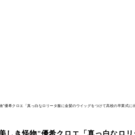
物"優希クロエ「真っ白なロリータ服に金髪のウイッグをつけて高校の卒業式に
美しき怪物"優希クロエ「真っ白なロリ