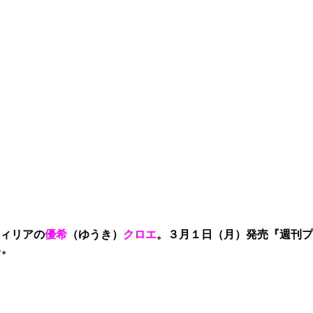
ィリアの
優希
（ゆうき）
クロエ
。３月１日（月）発売『週刊プ
る。