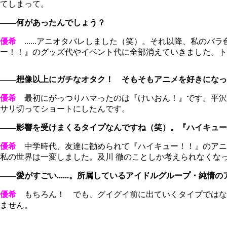
てしまって。
――何があったんでしょう？
優希
......アニオタバレしました（笑）。それ以降、私の
ー！！』のグッズ代やイベント代に全部消えていきました。ト
――想像以上にガチなオタク！ そもそもアニメを好きになっ
優希
最初にがっつりハマったのは『けいおん！』です。平沢
サリ切ってショートにしたんです。
――影響を受けまくるタイプなんですね（笑）。『ハイキュー
優希
中学時代、友達に勧められて『ハイキュー！！』のアニ
私の世界は一変しました。及川 徹のことしか考えられなくな
――愛がすごい......。所属しているアイドルグループ・純
優希
もちろん！ でも、グイグイ前に出ていくタイプではないか
ません。