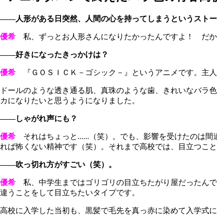
――人形がある日突然、人間の心を持ってしまうというストー
優希
私、ずっとお人形さんになりたかったんですよ！ だか
――好きになったきっかけは？
優希
『ＧＯＳＩＣＫ－ゴシック－』というアニメです。主人
ドールのような透き通る肌、真珠のような歯、きれいなバラ色
カになりたいと思うようになりました。
――しゃがれ声にも？
優希
それはちょっと......（笑）。でも、影響を受けたの
れば怖くない精神です（笑）。それまで高校では、目立つこと
――吹っ切れ方がすごい（笑）。
優希
私、中学生まではゴリゴリの目立ちたがり屋だったんで
違うことをして目立ちたいタイプです。
高校に入学した当初も、黒髪で毛先を真っ赤に染めて入学式に