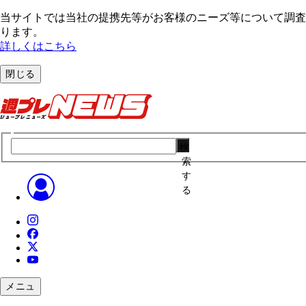
当サイトでは当社の提携先等がお客様のニーズ等について調査・
ります。
詳しくはこちら
閉じる
検
索
す
る
メニュ