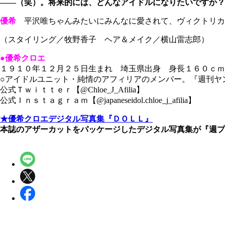
――（笑）。将来的には、どんなアイドルになりたいですか？
優希
平沢唯ちゃんみたいにみんなに愛されて、ヴィクトリカ
（スタイリング／牧野香子 ヘア＆メイク／横山雷志郎）
●優希クロエ
１９１０年１２月２５日生まれ 埼玉県出身 身長１６０ｃ
○アイドルユニット・純情のアフィリアのメンバー。『週刊ヤ
公式Ｔｗｉｔｔｅｒ【@Chloe_J_Afilia】
公式Ｉｎｓｔａｇｒａｍ【@japaneseidol.chloe_j_afilia】
★優希クロエデジタル写真集『ＤＯＬＬ』
本誌のアザーカットをパッケージしたデジタル写真集が『週