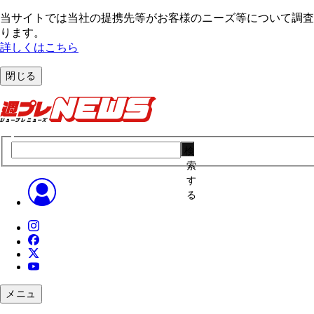
当サイトでは当社の提携先等がお客様のニーズ等について調査・
ります。
詳しくはこちら
閉じる
検
索
す
る
メニュ