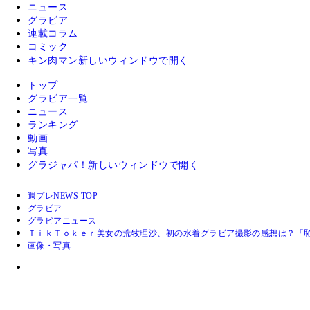
ニュース
グラビア
連載コラム
コミック
キン肉マン
新しいウィンドウで開く
トップ
グラビア一覧
ニュース
ランキング
動画
写真
グラジャパ！
新しいウィンドウで開く
週プレNEWS TOP
グラビア
グラビアニュース
ＴｉｋＴｏｋｅｒ美女の荒牧理沙、初の水着グラビア撮影の感想は？「
画像・写真