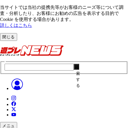
当サイトでは当社の提携先等がお客様のニーズ等について調
査・分析したり、お客様にお勧めの広告を表⽰する⽬的で
Cookie を使⽤する場合があります。
詳しくはこちら
閉じる
検
索
す
る
メニュ