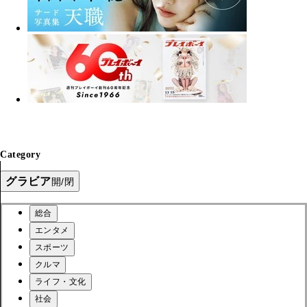
Category
グラビア
開/閉
総合
エンタメ
スポーツ
クルマ
ライフ・文化
社会