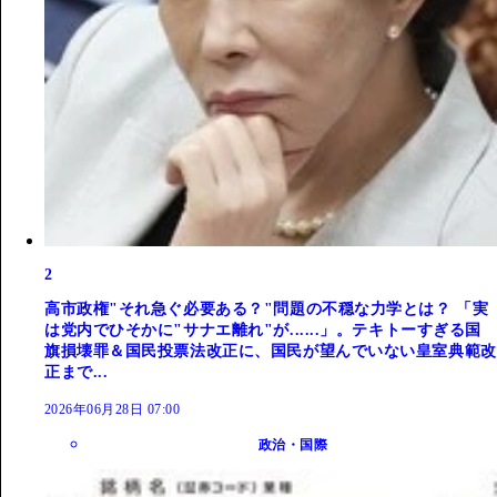
2
高市政権"それ急ぐ必要ある？"問題の不穏な力学とは？ 「実
は党内でひそかに"サナエ離れ"が......」。テキトーすぎる国
旗損壊罪＆国民投票法改正に、国民が望んでいない皇室典範改
正まで...
2026年06月28日 07:00
政治・国際