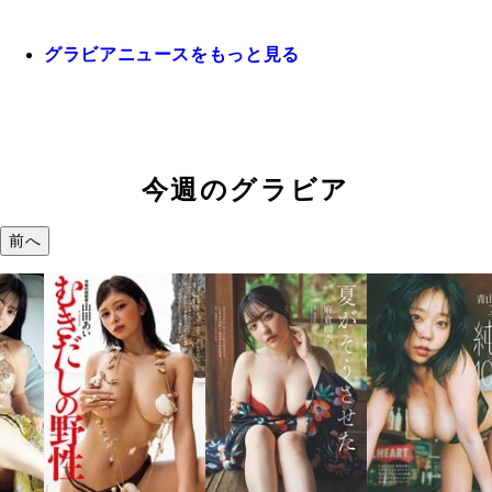
グラビアニュースをもっと見る
今週のグラビア
前へ
溝端 葵『
つの、あお
で。』