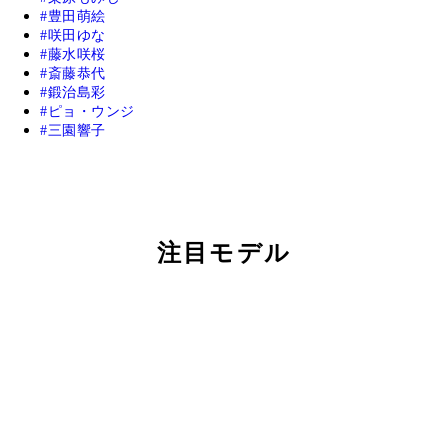
豊田萌絵
咲田ゆな
藤水咲桜
斎藤恭代
鍛治島彩
ピョ・ウンジ
三園響子
注目モデル