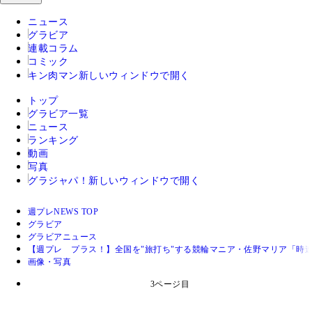
ニュース
グラビア
連載コラム
コミック
キン肉マン
新しいウィンドウで開く
トップ
グラビア一覧
ニュース
ランキング
動画
写真
グラジャパ！
新しいウィンドウで開く
週プレNEWS TOP
グラビア
グラビアニュース
【週プレ プラス！】全国を"旅打ち"する競輪マニア・佐野マリア「時
画像・写真
3ページ目