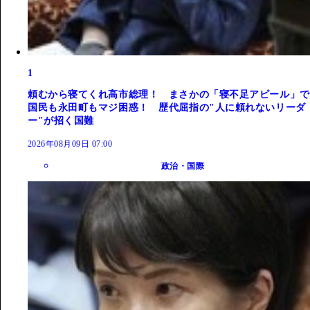
1
頼むから寝てくれ高市総理！ まさかの「寝不足アピール」で
国民も永田町もマジ困惑！ 歴代屈指の"人に頼れないリーダ
ー"が招く国難
2026年08月09日 07:00
政治・国際