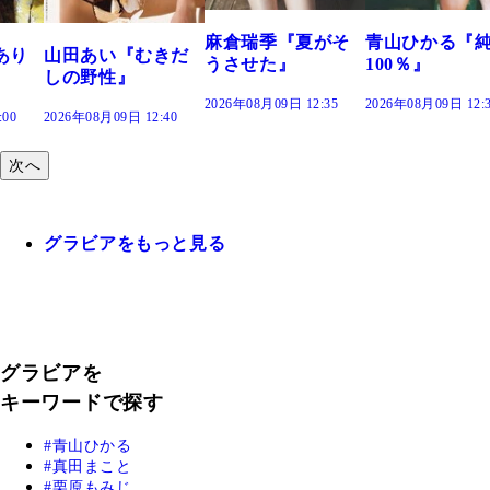
2026年08月09日 
麻倉瑞季『夏がそ
青山ひかる『純度
『むきだ
うさせた』
100％』
』
2026年08月09日 12:35
2026年08月09日 12:30
 12:40
次へ
グラビアをもっと見る
グラビアを
キーワードで探す
青山ひかる
真田まこと
栗原もみじ