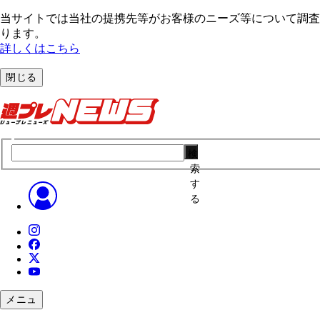
当サイトでは当社の提携先等がお客様のニーズ等について調査・
ります。
詳しくはこちら
閉じる
検
索
す
る
メニュ