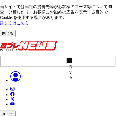
当サイトでは当社の提携先等がお客様のニーズ等について調
査・分析したり、お客様にお勧めの広告を表⽰する⽬的で
Cookie を使⽤する場合があります。
詳しくはこちら
閉じる
検
索
す
る
メニュ