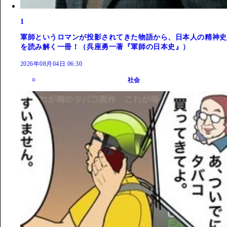
1
軍師というロマンが投影されてきた物語から、日本人の精神史
を読み解く一冊！（呉座勇一著『軍師の日本史』）
2026年08月04日 06:30
社会