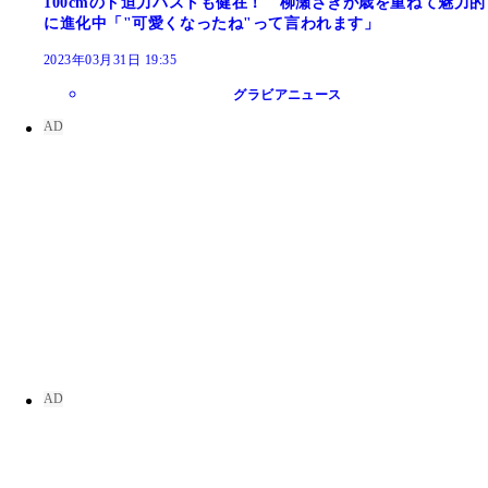
100cmのド迫力バストも健在！ 柳瀬さきが歳を重ねて魅力的
に進化中「"可愛くなったね"って言われます」
2023年03月31日 19:35
グラビアニュース