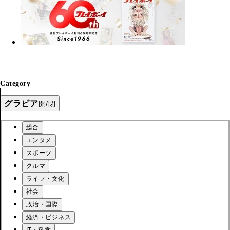
Category
グラビア
開/閉
総合
エンタメ
スポーツ
クルマ
ライフ・文化
社会
政治・国際
経済・ビジネス
IT・科学