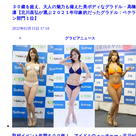
３０歳を超え、大人の魅力も備えた美ボディなグラドル・高橋
凛【北川昌弘が選ぶ２０２１年印象的だったグラドル：ベテラ
ン部門１位】
2022年02月15日 17:10
グラビアニュース
取材イベント年間５００超！ アイドルウォッチャー・北川が