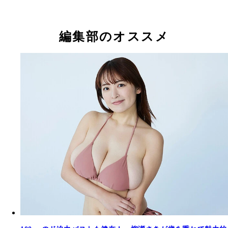
柳瀬さき
葉月あや
中島史恵
小柳歩
朝比奈祐未
秦瑞穂
来栖うさこ
東堂とも
大川成美
華彩なな
編集部のオススメ