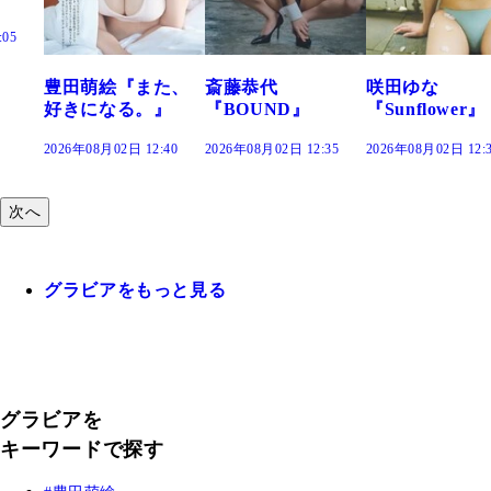
萌絵『また、
斎藤恭代
咲田ゆな
藤水
になる。』
『BOUND』
『Sunflower』
だま
年08月02日 12:40
2026年08月02日 12:35
2026年08月02日 12:30
2026年
次へ
グラビアをもっと見る
グラビアを
キーワードで探す