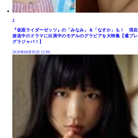
2
『仮面ライダーゼッツ』の「みなみ」＆「なすか」も！ 現在
放送中のドラマに出演中のモデルのグラビアを大特集【週プレ
グラジャパ！】
2026年08月05日 12:00