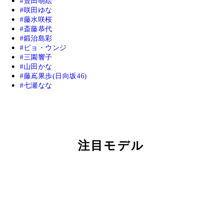
豊田萌絵
咲田ゆな
藤水咲桜
斎藤恭代
鍛治島彩
ピョ・ウンジ
三園響子
山田かな
藤嶌果歩(日向坂46)
七瀬なな
注目モデル