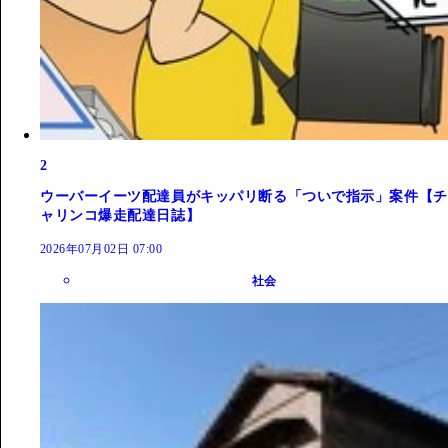
2
ウーバーイーツ配達員がキッパリ断る「ついで指示」案件【チ
ャリンコ爆走配達日誌】
2026年07月02日 07:00
社会