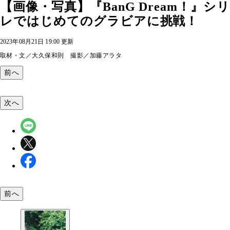
【画像・写真】『BanG Dream！』
レではじめてのグラビアに挑戦！
2023年08月21日 19:00 更新
取材・文／大久保和則 撮影／加藤アラタ
前へ
次へ
前へ