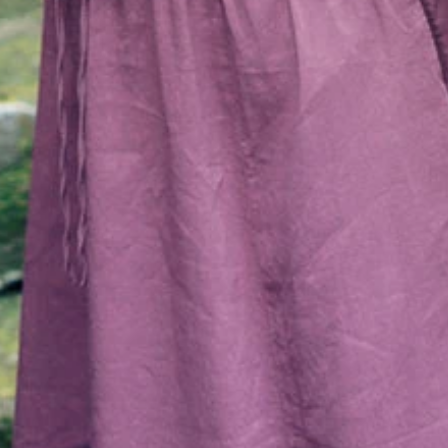
加藤アラタ／週刊プレイボーイ
タ 価格／1100円（税込）