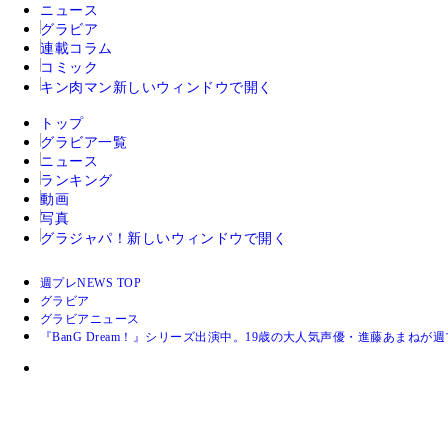
ニュース
グラビア
連載コラム
コミック
キン肉マン
新しいウィンドウで開く
トップ
グラビア一覧
ニュース
ランキング
動画
写真
グラジャパ！
新しいウィンドウで開く
週プレNEWS TOP
グラビア
グラビアニュース
『BanG Dream！』シリーズ出演中。19歳の大人気声優・進藤あまね