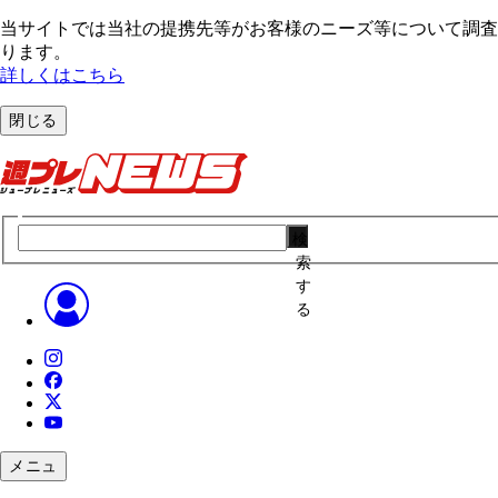
当サイトでは当社の提携先等がお客様のニーズ等について調査・
ります。
詳しくはこちら
閉じる
検
索
す
る
メニュ