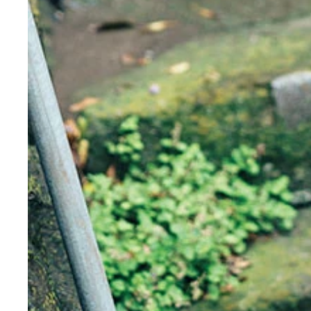
【デジタル限定】進藤あまね写真集『雫音』 (C)
進藤あまねデジタル写真集『雫音』 撮影／加藤アラ