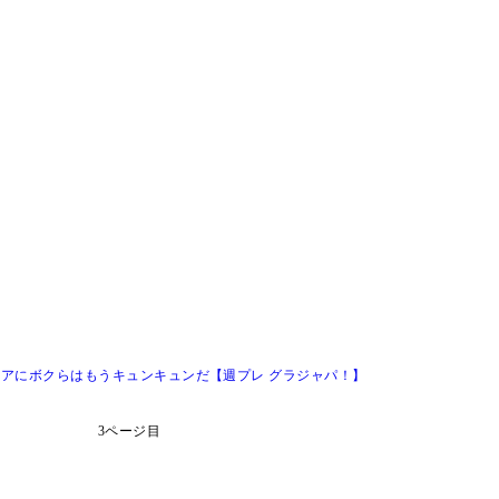
ビアにボクらはもうキュンキュンだ【週プレ グラジャパ！】
3ページ目