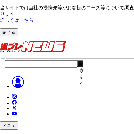
当サイトでは当社の提携先等がお客様のニーズ等について調査・
ります。
詳しくはこちら
閉じる
検
索
す
る
メニュ