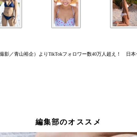
ogue～』（撮影／青山裕企）よりTikTokフォロワー数40万人
編集部のオススメ