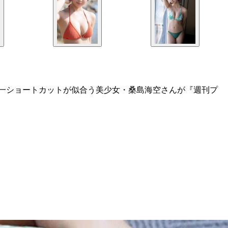
超え！ 日本一ショートカットが似合う美少女・桑島海空さんが『週刊プ