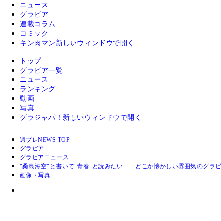
ニュース
グラビア
連載コラム
コミック
キン肉マン
新しいウィンドウで開く
トップ
グラビア一覧
ニュース
ランキング
動画
写真
グラジャパ！
新しいウィンドウで開く
週プレNEWS TOP
グラビア
グラビアニュース
"桑島海空"と書いて"青春"と読みたい――どこか懐かしい雰囲気のグラ
画像・写真