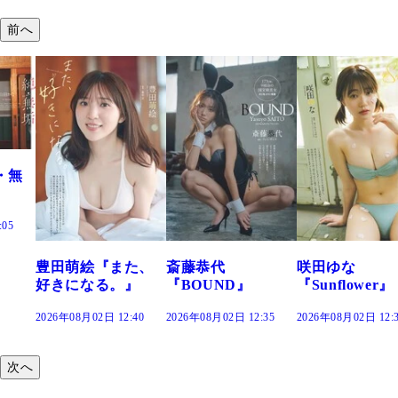
前へ
た、
斎藤恭代
咲田ゆな
藤水咲桜『花
』
『BOUND』
『Sunflower』
だまり』
:40
2026年08月02日 12:35
2026年08月02日 12:30
2026年08月02日 12:
次へ