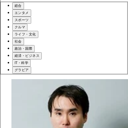
総合
エンタメ
スポーツ
クルマ
ライフ・文化
社会
政治・国際
経済・ビジネス
IT・科学
グラビア