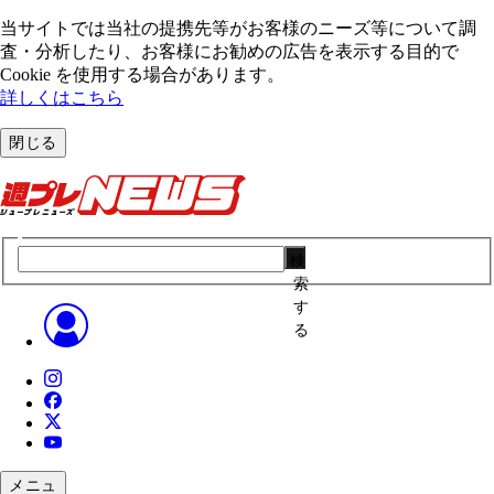
当サイトでは当社の提携先等がお客様のニーズ等について調
査・分析したり、お客様にお勧めの広告を表⽰する⽬的で
Cookie を使⽤する場合があります。
詳しくはこちら
閉じる
検
索
す
る
メニュ