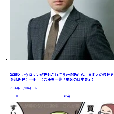
1
軍師というロマンが投影されてきた物語から、日本人の精神史
を読み解く一冊！（呉座勇一著『軍師の日本史』）
2026年08月04日 06:30
社会