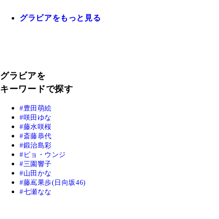
グラビアをもっと見る
グラビアを
キーワードで探す
豊田萌絵
咲田ゆな
藤水咲桜
斎藤恭代
鍛治島彩
ピョ・ウンジ
三園響子
山田かな
藤嶌果歩(日向坂46)
七瀬なな