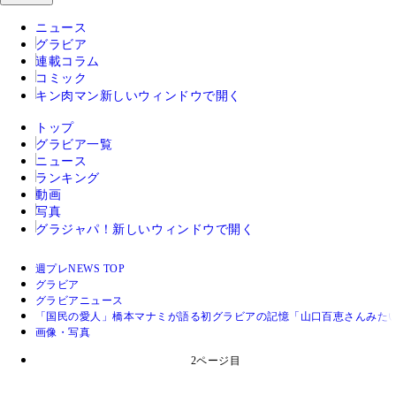
ニュース
グラビア
連載コラム
コミック
キン肉マン
新しいウィンドウで開く
トップ
グラビア一覧
ニュース
ランキング
動画
写真
グラジャパ！
新しいウィンドウで開く
週プレNEWS TOP
グラビア
グラビアニュース
「国民の愛人」橋本マナミが語る初グラビアの記憶「山口百恵さんみた
画像・写真
2ページ目