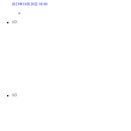
2023年10月20日 18:00
根岸愛と反田葉月
反田葉月（根岸さん撮影）
根岸愛（反田さん撮影）