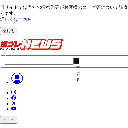
当サイトでは当社の提携先等がお客様のニーズ等について調査・
ります。
詳しくはこちら
閉じる
検
索
す
る
メニュ