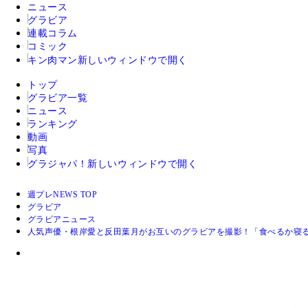
ニュース
グラビア
連載コラム
コミック
キン肉マン
新しいウィンドウで開く
トップ
グラビア一覧
ニュース
ランキング
動画
写真
グラジャパ！
新しいウィンドウで開く
週プレNEWS TOP
グラビア
グラビアニュース
人気声優・根岸愛と反田葉月がお互いのグラビアを撮影！「食べるか寝