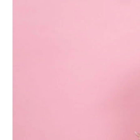
根岸愛と反田葉月
根岸愛と反田葉月