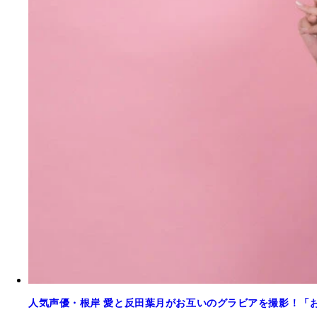
人気声優・根岸 愛と反田葉月がお互いのグラビアを撮影！「