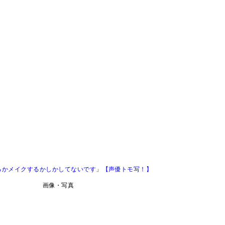
るかメイクするかしかしてないです」【声優トモ写！】
画像・写真