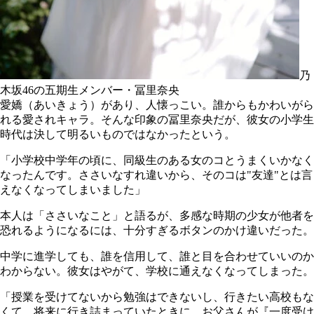
乃
木坂46の五期生メンバー・冨里奈央
愛嬌（あいきょう）があり、人懐っこい。誰からもかわいがら
れる愛されキャラ。そんな印象の冨里奈央だが、彼女の小学生
時代は決して明るいものではなかったという。
「小学校中学年の頃に、同級生のある女のコとうまくいかなく
なったんです。ささいなすれ違いから、そのコは"友達"とは言
えなくなってしまいました」
本人は「ささいなこと」と語るが、多感な時期の少女が他者を
恐れるようになるには、十分すぎるボタンのかけ違いだった。
中学に進学しても、誰を信用して、誰と目を合わせていいのか
わからない。彼女はやがて、学校に通えなくなってしまった。
「授業を受けてないから勉強はできないし、行きたい高校もな
くて。将来に行き詰まっていたときに、お父さんが『一度受け