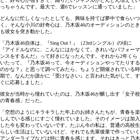
ど、好奇心が強すぎて、踊りたいジャンルがどんどん増えてい
っちゃうんです。最大で、週6でレッスンに通っていました」
どんなに忙しくなったとしても、興味を持てば夢中で食らいつ
く。そんな小川の好奇心は、乃木坂46のオーディションのとき
も彼女を突き動かした。
「乃木坂46自体は、『Sing Out！』（23rdシングル）の頃に
『アイドルなのに、こんなにはかなくて、きれいなパフォーマ
ンスをするんだ』って好きになったんです。それから2年くら
いたって、『乃木坂46って、今オーディションやってたりする
のかな？』と思って調べてみたら、ちょうど開催されている時
期で。なんだか誰かに『受けなさい』と言われた気がして、す
ぐに応募しました」
彼女が当時から憧れていたのは、乃木坂46が醸し出す「女子校
の青春感」だった。
「空想のようにキラキラした年上のお姉さんたちが、青春を楽
しんでいる感じにすごく憧れていました。そのイメージは加入
した今も変わっていないです。たぶん今の私は、普通の高校生
らしい生活はしていないけど、それでも先輩後輩で作っていく
アンダーライブなどは特に青春を感じます。それはきっと乃木