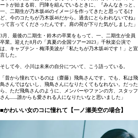
ートが始まる前、円陣を組んでいるときに、『みんなきっと、
一、二期生が乃木坂46のイメージを作ってきたと思ってるけ
ど、今のコたちが乃木坂46だから。過去にとらわれないでね』
って言ってくださったんです。肩の荷が下りた気がしました」
3月、最後の二期生・鈴木の卒業をもって、一、二期生が全員
卒業。迎えた8月の「真夏の全国ツアー2023」千秋楽公演で
は、キャプテン・梅澤美波が「私たちが乃木坂46です！」と宣
言した。
そして今、小川は未来の自分について、こう語っている。
「昔から憧れているのは（齋藤）飛鳥さんです。でも、私は飛
鳥さんではないし、飛鳥さんになりたくてもなれない。だった
ら、ただ飛鳥さんのように、メンバーやファンの方、スタッフ
さん......誰からも愛される人になりたいなと思いました」
■かわいい女のコに憧れて【一ノ瀬美空の場合】