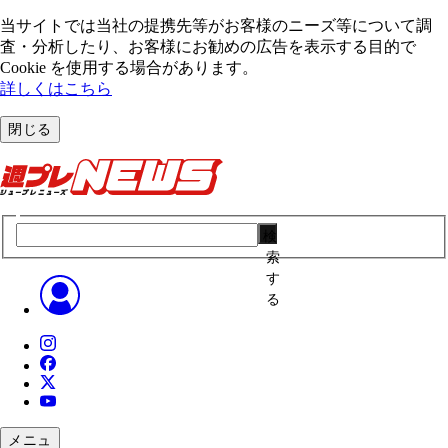
当サイトでは当社の提携先等がお客様のニーズ等について調
査・分析したり、お客様にお勧めの広告を表⽰する⽬的で
Cookie を使⽤する場合があります。
詳しくはこちら
閉じる
検
索
す
る
メニュ