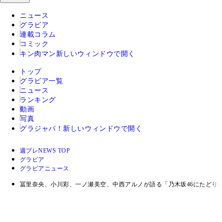
ニュース
グラビア
連載コラム
コミック
キン肉マン
新しいウィンドウで開く
トップ
グラビア一覧
ニュース
ランキング
動画
写真
グラジャパ！
新しいウィンドウで開く
週プレNEWS TOP
グラビア
グラビアニュース
冨里奈央、小川彩、一ノ瀬美空、中西アルノが語る「乃木坂46にたどり