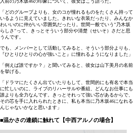
入前の乃木坂46の印象について、彼女はこう語った。
「どのグループよりも、女のコが憧れるものをたくさん持って
いるように見えていました。きれいな衣装だったり、みんなか
わいいのに仲がいい雰囲気だったり。世間一般でいう"乃木坂
らしさ"って、きっとそういう部分や清楚（せいそ）さだと思
うんです。
でも、メンバーとして活動してみると、そういう部分よりも、
『ひとりひとりの心が強いこと』に憧れるようになりました」
「例えば誰ですか？」と聞いてみると、彼女は山下美月の名前
を挙げる。
「ドラマにたくさん出ていたりもして、世間的にも有名で本当
に忙しいのに、ライブのリハーサルや番組、どんなお仕事にも
誰よりも全力なんです。きっとそれって強い芯があるからで、
その芯を手に入れられたときに、私も本当に乃木坂46になれる
んじゃないかなと思います」
■温かさの連鎖に触れて【中西アルノの場合】