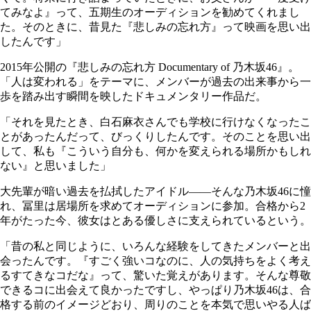
てみなよ』って、五期生のオーディションを勧めてくれまし
た。そのときに、昔見た『悲しみの忘れ方』って映画を思い出
したんです」
2015年公開の『悲しみの忘れ方 Documentary of 乃木坂46』。
「人は変われる」をテーマに、メンバーが過去の出来事から一
歩を踏み出す瞬間を映したドキュメンタリー作品だ。
「それを見たとき、白石麻衣さんでも学校に行けなくなったこ
とがあったんだって、びっくりしたんです。そのことを思い出
して、私も『こういう自分も、何かを変えられる場所かもしれ
ない』と思いました」
大先輩が暗い過去を払拭したアイドル――そんな乃木坂46に憧
れ、冨里は居場所を求めてオーディションに参加。合格から2
年がたった今、彼女はとある優しさに支えられているという。
「昔の私と同じように、いろんな経験をしてきたメンバーと出
会ったんです。『すごく強いコなのに、人の気持ちをよく考え
るすてきなコだな』って、驚いた覚えがあります。そんな尊敬
できるコに出会えて良かったですし、やっぱり乃木坂46は、合
格する前のイメージどおり、周りのことを本気で思いやる人ば