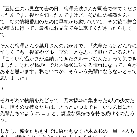
「五期生のお見立て会の日、梅澤美波さんが司会で来てくださ
ったんです。後から知ったんですけど、その日の梅澤さんっ
て、朝の情報番組のために早朝から動いていて、その後も舞台
の稽古に行って。最後にお見立て会に来てくださったらしく
て。
そんな梅澤さんや葉月さんのおかげで、『先輩たちはどんなに
忙しくても、後輩やグループのことを思って動いているんだ』
『こういう温かさが連鎖してきたグループなんだ』って気づき
ました。それが私の中で乃木坂46に対する憧れになって、今が
あると思います。私もいつか、そういう先輩にならないとって
思いました」
＊
それぞれの物語をたどって、乃木坂46に集まった4人の少女た
ち。控えめな彼女たちは、きっといつまでも「いつの日にか、
先輩たちのように......」と、謙虚な気持ちを持ち続けるのだろ
う。
しかし、彼女たちもすでに紛れもなく乃木坂46の一員。4人も