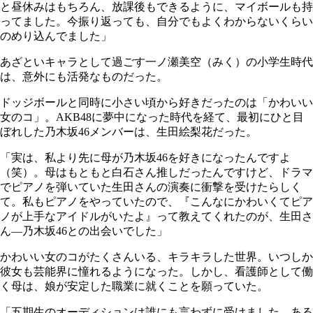
と昼休みはもちろん、放課後もできるように、マイボールも持
ってました。今振り返っても、自分でもよくわからないくらい
のめり込んでました」
あざといキャラとして過ごす一ノ瀬美空（みく）の小学生時代
は、意外にも活発なものだった。
ドッジボールと同時に小さい頃から好きだったのは「かわいい
女のコ」。AKB48に夢中になった時代を経て、最初にひと目
ぼれした乃木坂46メンバーは、生田絵梨花だった。
「実は、私より先に母が乃木坂46を好きになったんですよ
（笑）。母はもともと白石さん推しだったんですけど、ドラマ
でピアノを弾いていた生田さんの演奏に衝撃を受けたらしく
て。私もピアノをやっていたので、『こんなにかわいくてピア
ノが上手なアイドルがいたよ』って教えてくれたのが、生田さ
ん―乃木坂46との出会いでした」
かわいい女のコがたくさんいる、キラキラした世界。いつしか
彼女も芸能界に憧れるようになった。しかし、看護師として働
く母は、娘が安定した職業に就くことを願っていた。
「五期生のオーディションは誰にも言わずに受けました。ある