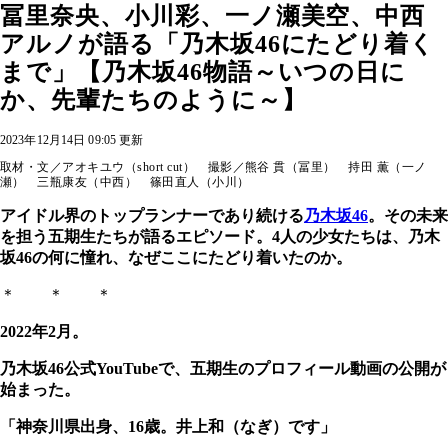
冨里奈央、小川彩、一ノ瀬美空、中西
アルノが語る「乃木坂46にたどり着く
まで」【乃木坂46物語～いつの日に
か、先輩たちのように～】
2023年12月14日 09:05 更新
取材・文／アオキユウ（short cut） 撮影／熊谷 貫（冨里） 持田 薫（一ノ
瀬） 三瓶康友（中西） 篠田直人（小川）
アイドル界のトップランナーであり続ける
乃木坂46
。その未来
を担う五期生たちが語るエピソード。4人の少女たちは、乃木
坂46の何に憧れ、なぜここにたどり着いたのか。
＊ ＊ ＊
2022年2月。
乃木坂46公式YouTubeで、五期生のプロフィール動画の公開が
始まった。
「神奈川県出身、16歳。井上和（なぎ）です」