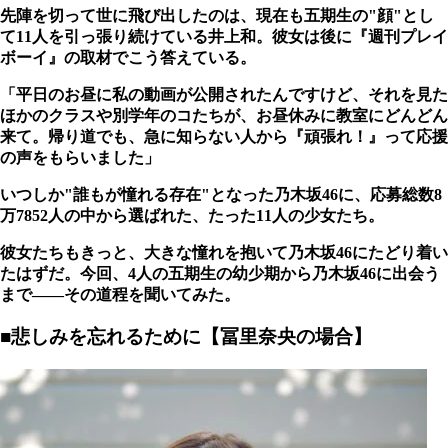
先陣を切って世に飛び出したのは、現在も五期生の"顔"とし
て11人を引っ張り続けている井上和。彼女は後に『週刊プレイ
ボーイ』の取材でこう答えている。
「平日のお昼に私の動画が公開されたんですけど、それを見た
ほかのクラスや別学年のコたちが、お昼休みに教室にどんどん
来て。帰り道でも、急に知らない人から『頑張れ！』って応援
の声をもらいました」
いつしか"誰もが憧れる存在"となった乃木坂46に、応募総数8
万7852人の中から選ばれた、たった11人の少女たち。
彼女たちもきっと、大きな憧れを抱いて乃木坂46にたどり着い
たはずだ。今回、4人の五期生の幼少期から乃木坂46に出会う
まで――その道程を聞いてみた。
■悲しみを忘れるために【冨里奈央の場合】