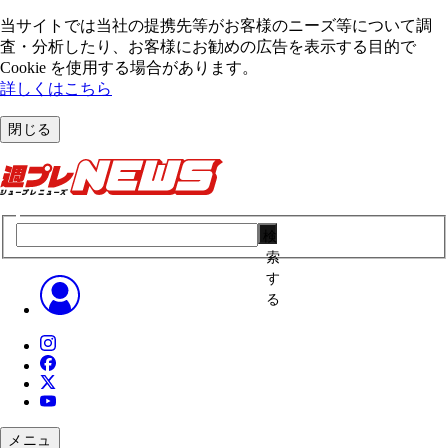
当サイトでは当社の提携先等がお客様のニーズ等について調
査・分析したり、お客様にお勧めの広告を表⽰する⽬的で
Cookie を使⽤する場合があります。
詳しくはこちら
閉じる
検
索
す
る
メニュ