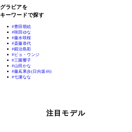
グラビアを
キーワードで探す
豊田萌絵
咲田ゆな
藤水咲桜
斎藤恭代
鍛治島彩
ピョ・ウンジ
三園響子
山田かな
藤嶌果歩(日向坂46)
七瀬なな
注目モデル