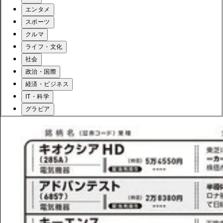
エンタメ
スポーツ
クルマ
ライフ・文化
社会
政治・国際
経済・ビジネス
IT・科学
グラビア