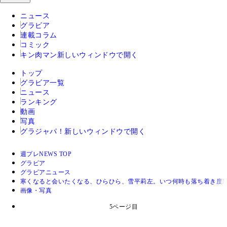
ニュース
グラビア
連載コラム
コミック
キン肉マン
新しいウィンドウで開く
トップ
グラビア一覧
ニュース
ランキング
動画
写真
グラジャパ！
新しいウィンドウで開く
週プレNEWS TOP
グラビア
グラビアニュース
寒くなると会いたくなる、ひらひら、雪平莉左。いつ何時も落ち着き度M
画像・写真
5ページ目