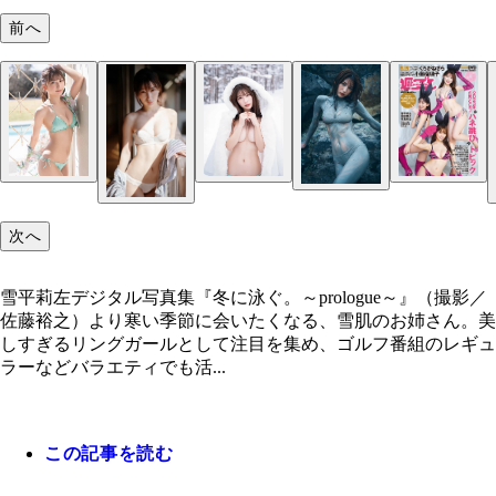
前へ
次へ
雪平莉左デジタル写真集『冬に泳ぐ。～prologue～』（撮影／
佐藤裕之）より寒い季節に会いたくなる、雪肌のお姉さん。美
しすぎるリングガールとして注目を集め、ゴルフ番組のレギュ
ラーなどバラエティでも活...
この記事を読む
デジタル版『週プレ2023年1月23日号3&4合併号』
雪平莉左デジタル写真集『癒されたい』（撮影／佐
雪平莉左デジタル写真集『とろける。』（撮影／佐