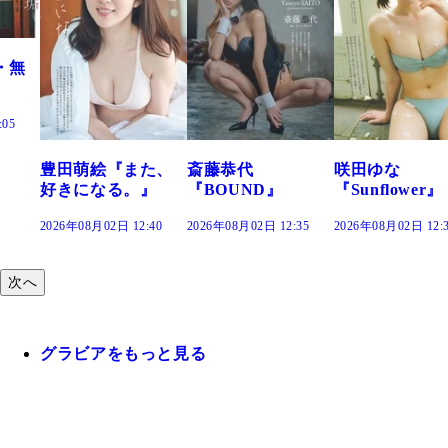
た、
斎藤恭代
咲田ゆな
藤水咲桜『花
』
『BOUND』
『Sunflower』
だまり』
:40
2026年08月02日 12:35
2026年08月02日 12:30
2026年08月02日 12:
次へ
グラビアをもっと見る