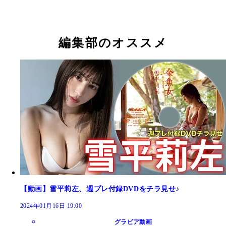
撮影／笠井爾示）
一）より
一）より
雪平莉左デジタル写真集（＋Special）『北へ。』
／岡本武志）より
編集部のオススメ
雪平莉左デジタル写真集『春に淫するひと。』（撮
雪平莉左デジタル写真集『冬に泳ぐ。～prologue～
雪平莉左デジタル写真集『冬に泳ぐ。～prologue～
熊谷貫）より
影／佐藤裕之）より
影／佐藤裕之）より
【動画】雪平莉左、週プレ付録DVDをチラ見せ♪
2024年01月16日 19:00
グラビア動画