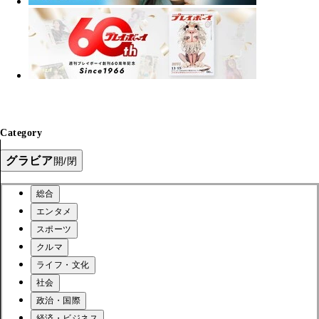
Category
グラビア
開/閉
総合
エンタメ
スポーツ
クルマ
ライフ・文化
社会
政治・国際
経済・ビジネス