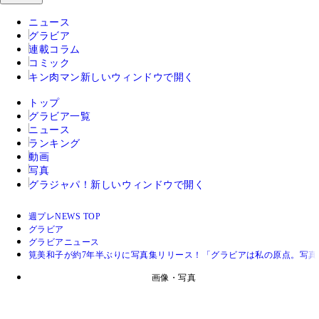
ニュース
グラビア
連載コラム
コミック
キン肉マン
新しいウィンドウで開く
トップ
グラビア一覧
ニュース
ランキング
動画
写真
グラジャパ！
新しいウィンドウで開く
週プレNEWS TOP
グラビア
グラビアニュース
筧美和子が約7年半ぶりに写真集リリース！「グラビアは私の原点。写真
画像・写真