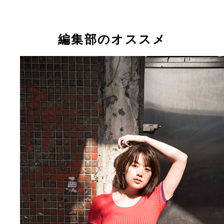
編集部のオススメ
筧美和子写真集『ゴーみぃー～グラビアエディショ
～』