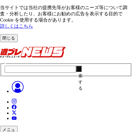
当サイトでは当社の提携先等がお客様のニーズ等について調
査・分析したり、お客様にお勧めの広告を表⽰する⽬的で
Cookie を使⽤する場合があります。
詳しくはこちら
閉じる
検
索
す
る
メニュ