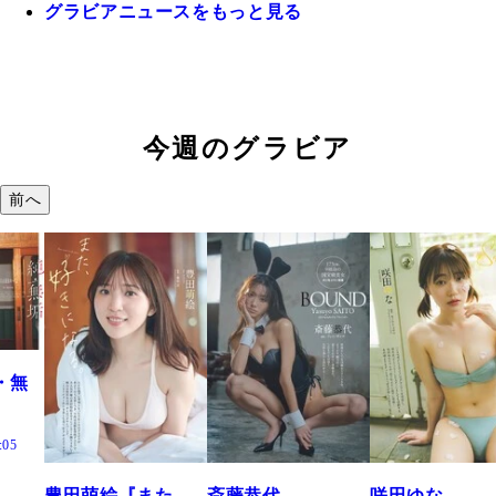
グラビアニュースをもっと見る
今週のグラビア
前へ
た、
斎藤恭代
咲田ゆな
藤水咲桜『花