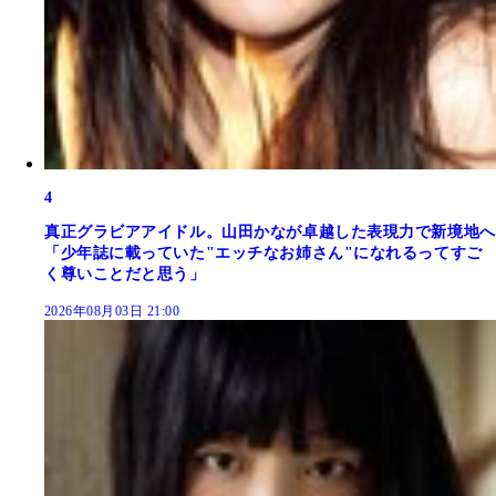
4
真正グラビアアイドル。山田かなが卓越した表現力で新境地へ
「少年誌に載っていた"エッチなお姉さん"になれるってすご
く尊いことだと思う」
2026年08月03日 21:00