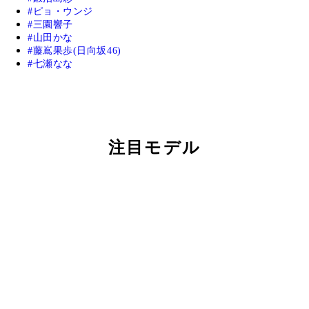
ピョ・ウンジ
三園響子
山田かな
藤嶌果歩(日向坂46)
七瀬なな
注目モデル