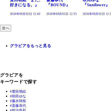
』
『BOUND』
『Sunflower』
だまり』
:40
2026年08月02日 12:35
2026年08月02日 12:30
2026年08月02日 12:
次へ
グラビアをもっと見る
グラビアを
キーワードで探す
豊田萌絵
咲田ゆな
藤水咲桜
斎藤恭代
鍛治島彩