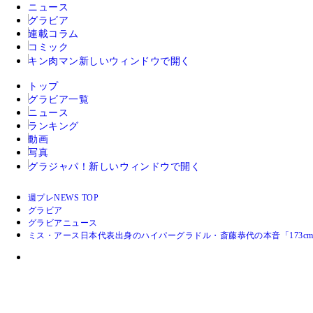
ニュース
グラビア
連載コラム
コミック
キン肉マン
新しいウィンドウで開く
トップ
グラビア一覧
ニュース
ランキング
動画
写真
グラジャパ！
新しいウィンドウで開く
週プレNEWS TOP
グラビア
グラビアニュース
ミス・アース日本代表出身のハイパーグラドル・斎藤恭代の本音「173c