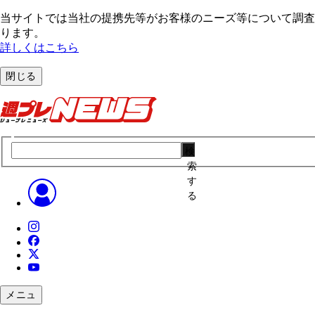
当サイトでは当社の提携先等がお客様のニーズ等について調査・
ります。
詳しくはこちら
閉じる
検
索
す
る
メニュ