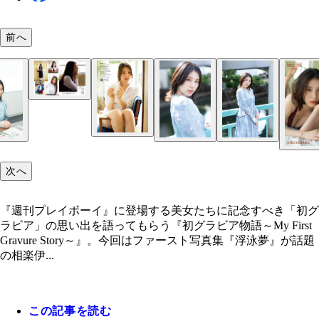
前へ
相楽伊織
『AKB48×週刊プレイボーイ2014』（撮影／樂満
より
次へ
『週刊プレイボーイ』に登場する美女たちに記念すべき「初グ
ラビア」の思い出を語ってもらう『初グラビア物語～My First
Gravure Story～』。今回はファースト写真集『浮泳夢』が話題
の相楽伊...
この記事を読む