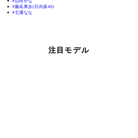
山田かな
藤嶌果歩(日向坂46)
七瀬なな
注目モデル