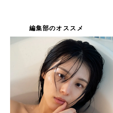
『週刊プレイボーイ』2023年24号（撮影／細居幸
『AKB48×週刊プレイボーイ2014』（撮影／樂満
より
より
相楽伊織
相楽伊織
相楽伊織
編集部のオススメ
相楽伊織