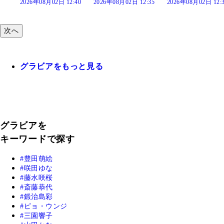
:40
2026年08月02日 12:35
2026年08月02日 12:30
2026年08月02日 12:
次へ
グラビアをもっと見る
グラビアを
キーワードで探す
豊田萌絵
咲田ゆな
藤水咲桜
斎藤恭代
鍛治島彩
ピョ・ウンジ
三園響子