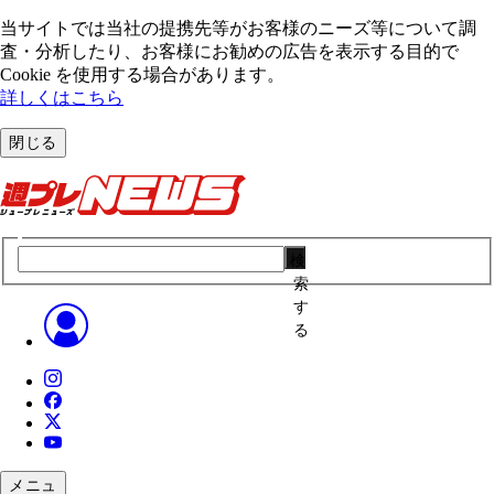
当サイトでは当社の提携先等がお客様のニーズ等について調
査・分析したり、お客様にお勧めの広告を表⽰する⽬的で
Cookie を使⽤する場合があります。
詳しくはこちら
閉じる
検
索
す
る
メニュ