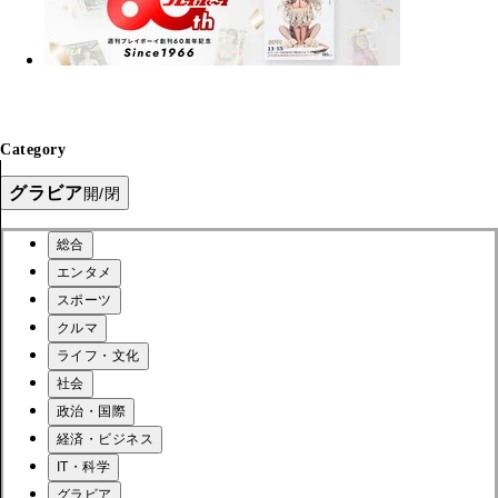
Category
グラビア
開/閉
総合
エンタメ
スポーツ
クルマ
ライフ・文化
社会
政治・国際
経済・ビジネス
IT・科学
グラビア