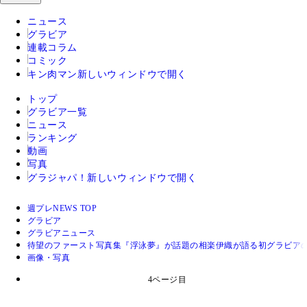
ニュース
グラビア
連載コラム
コミック
キン肉マン
新しいウィンドウで開く
トップ
グラビア一覧
ニュース
ランキング
動画
写真
グラジャパ！
新しいウィンドウで開く
週プレNEWS TOP
グラビア
グラビアニュース
待望のファースト写真集『浮泳夢』が話題の相楽伊織が語る初グラビアの
画像・写真
4ページ目