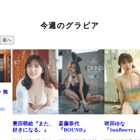
今週のグラビア
前へ
た、
斎藤恭代
咲田ゆな
藤水咲桜『花
』
『BOUND』
『Sunflower』
だまり』