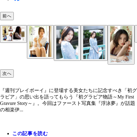
前へ
相楽伊織
『AKB48×週刊プレイボーイ2014』（撮影／樂満
より
次へ
『週刊プレイボーイ』に登場する美女たちに記念すべき「初グ
ラビア」の思い出を語ってもらう『初グラビア物語～My First
Gravure Story～』。今回はファースト写真集『浮泳夢』が話題
の相楽伊...
この記事を読む