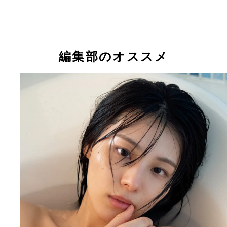
『週刊プレイボーイ』2023年24号（撮影／細居幸
『AKB48×週刊プレイボーイ2014』（撮影／樂満
より
より
相楽伊織
相楽伊織
相楽伊織
編集部のオススメ
相楽伊織