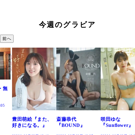
今週のグラビア
前へ
た、
斎藤恭代
咲田ゆな
藤水咲桜『花
』
『BOUND』
『Sunflower』
だまり』