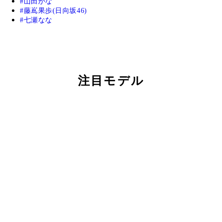
山田かな
藤嶌果歩(日向坂46)
七瀬なな
注目モデル