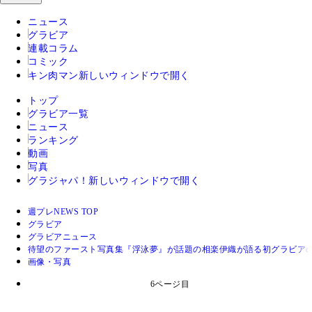
ニュース
グラビア
連載コラム
コミック
キン肉マン
新しいウィンドウで開く
トップ
グラビア一覧
ニュース
ランキング
動画
写真
グラジャパ！
新しいウィンドウで開く
週プレNEWS TOP
グラビア
グラビアニュース
待望のファースト写真集『浮泳夢』が話題の相楽伊織が語る初グラビアの
画像・写真
6ページ目