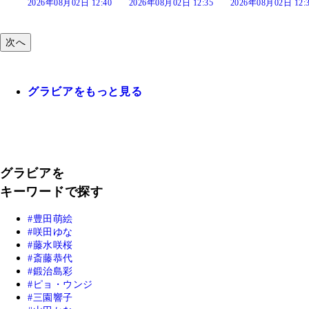
:40
2026年08月02日 12:35
2026年08月02日 12:30
2026年08月02日 12:
次へ
グラビアをもっと見る
グラビアを
キーワードで探す
豊田萌絵
咲田ゆな
藤水咲桜
斎藤恭代
鍛治島彩
ピョ・ウンジ
三園響子