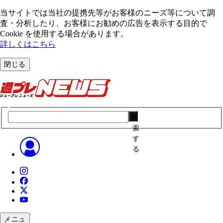
当サイトでは当社の提携先等がお客様のニーズ等について調
査・分析したり、お客様にお勧めの広告を表⽰する⽬的で
Cookie を使⽤する場合があります。
詳しくはこちら
閉じる
検
索
す
る
メニュ