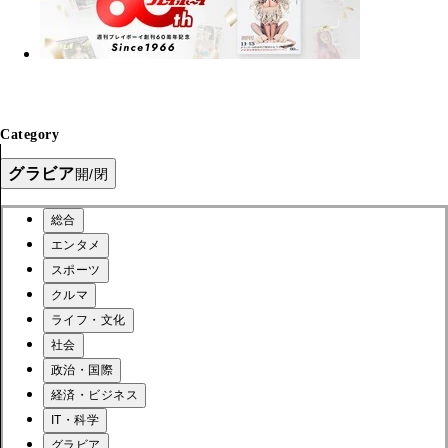
Category
グラビア
開/閉
総合
エンタメ
スポーツ
クルマ
ライフ・文化
社会
政治・国際
経済・ビジネス
IT・科学
グラビア